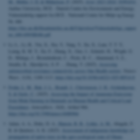
M.
, Møller, J. D.
& Mikkelsen, P.
(2025).
Arter 2023-2024: NOVANA
.
Aarhus University, DCE - Danish Centre for Environment and Energy.
Videnskabelig rapport fra DCE - Nationalt Center for Miljø og Energi
Nr. 686
https://dce.au.dk/fileadmin/dce.au.dk/Udgivelser/Videnskabelige_rappor
ter_600-699/SR686.pdf
Li, L., Li, B., Yin, X., Xia, Y., Yang, Y., Xu, X., Lam, T. T. Y.,
Leung, K. M. Y., Xu, F., Zhang, X., Guo, J., Schmitt, H., Wright, G.
D., Midega, J., Bezuidenhout, C., Picão, R. C., Ahammad, S. Z.,
Smalla, K., Djordjevic, S. P. ... Zhang, T. (2025).
Assessing
antimicrobial resistance connectivity across One Health sectors
.
Nature
Water
,
3
(10), 1100-1113.
https://doi.org/10.1038/s44221-025-00514-8
Frohn, L. M.
, Bak, J. L.
, Brandt, J.
, Christensen, J. H.
, Gyldenkærne,
S.
& Geels, C.
(2025).
Assessing the Impact of Ammonia Emissions
from Mink Farming in Denmark on Human Health and Critical Load
Exceedance
.
Atmosphere
,
16
(8), Artikel 966.
https://doi.org/10.3390/atmos16080966
Adam, A. A., Doke, D. A.
, Hansen, R. R.
, Lykke, A. M.
, Abagale, F.
K. & Quainoo, A. K. (2025).
Assessment of indigenous knowledge on
propagation of native trees in the agro-ecological zone of Ghana
.