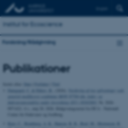
English
Institut for Ecoscience
Forskning/Rådgivning
Publikationer
Sortér efter:
Dato
|
Forfatter
|
Titel
Damgaard, C.
& Ehlers, B.
, (2026).
Vurdering af nye oplysninger vedr.
genetisk modificeret sojabønne MON 87769 ifm. foder- og
fødevareanvendelse under forordning (EU) 1829/2003
, Nr. 2026-
0971421, 4 s., maj 20, 2026. Rådgivningsnotat fra DCA - Nationalt
Center for Fødevarer og Jordbrug
Kjær, C.
, Brunbjerg, A. K.
, Hansen, R. R.
, Boel, M.
, Mortensen, R.