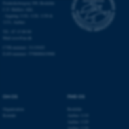
Frederiksborgvej 399, Roskilde
Nødvendige
Statistiske
Marketing
C.F. Møllers Allé,
- bygning 1110, 1120, 1130 &
Funktionelle
Uklassificerede
1131, Aarhus
Tlf.: 87 15 00 00
Mail
ecos@au.dk
Nødvendige cookies hjælper
CVR-nummer: 31119103
med at gøre hjemmesiden
EAN-nummer: 5798000419988
brugbar ved at aktivere nogle
grundlæggende funktioner
som navigation mm.
Hjemmesiden kan ikke
fungerer uden disse cookies.
OM OS
FIND OS
Organisation
Roskilde
Navn
Udbyder / Domæne
Kontakt
Aarhus 1110
be_typo_user
TYPO3 Association
Aarhus 1120
.au.dk
Aarhus 1130