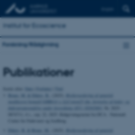
English
Institut for Ecoscience
Forskning/Rådgivning
Publikationer
Sortér efter:
Dato
|
Forfatter
|
Titel
Bruus, M.
& Ehlers, B.
, (2025).
Risikovurdering af genetisk
modificeret bomuld GHB614 × LLCotton25 ifm. fornyelse af foder- og
fødevareanvendelse under forordning (EU) 1829/2003
, Nr. 2025-
0874711, 4 s., sep. 22, 2025. Rådgivningsnotat fra DCA - Nationalt
Center for Fødevarer og Jordbrug
Ehlers, B.
& Bruus, M.
, (2025).
Risikovurdering af genetisk