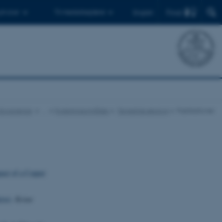
Find
 ph.d.er
Til medarbejdere
English
r Ecoscience
…
Forskningsområder
Terrestrisk økologi
Publikationer
act of a Copper
ive)
.
Kexue