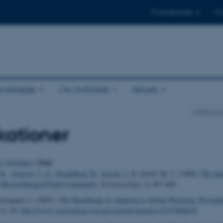
Til studerende
Til
amarbejde
Om instituttet
Aktuelt
Institut fo
kationer
Titel
o
|
Forfatter
|
 B.
, Axelsen, J. A.
, Strandberg, B.
, Jensen, J.
& Attrill, M. J. (1999).
The Imp
a Microarthropod Field Community
.
Ecotoxicology
,
8
, 467-483.
ergaard, J. (2007).
The Heartbreak of Adapting to Global Warming (Perspekt
15
, 49.
http://www.sciencemag.org/cgi/content/summary/315/5808/49