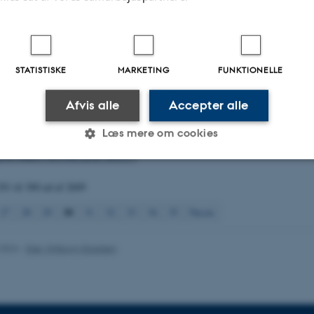
rk, K. (1998).
The EU Acidification Strategy: Sensitivity of Calculated Emis
 Sulphur for Denmark
.
Environmental Pollution
,
102
(S1), 625-633.
hr, M., Feindt, P. H., Bouwmeester, H., Linkov, I., Sabella, S., Murphy, F., B
and, M., Fito, C., Andersen, T., Anderson, D., Bergamaschi, E., Cherrie, J. 
STATISTISKE
MARKETING
FUNKTIONELLE
-F., Faure, M., Gabbert, S. ... Poortvliet, P. M. (2018).
The Essential Elemen
amework for Current and Future Nanotechnologies
.
Risk Analysis
,
38
(7), 132
Afvis alle
Accepter alle
g/10.1111/risa.12954
 Licha, D., Ranninger, C.
, Scott-Fordsmand, J. J.
, Huber, C. G. & Amorim, M.
Læs mere om cookies
eus crypticus stress metabolome - CuO NM case study
.
Nanotoxicology
,
12
(7)
rg/10.1080/17435390.2018.1481237
291 til 300
ud af
2609
Statistiske
Marketing
Funktionelle
30
27
28
29
31
32
33
34
35
Næste
es hjælper med at gøre hjemmesiden brugbar ved at aktiv
.2024
-
Else Vihlborg Staalsen
nktioner som navigation mm. Hjemmesiden kan ikke funge