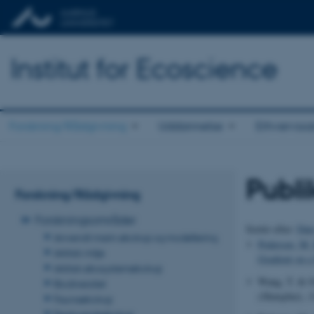
Institut for Ecoscience
Forskning/Rådgivning
Uddannelse
Erhvervss
Publi
Forskning/Rådgivning
Forskningsområder
Sortér efter:
Dat
Anvendt marin økologi og modellering
Pedersen, M.
Arktisk miljø
Gradient on 
Arktisk økosystemøkologi
Wang, T. & Ov
Biodiversitet
(Shanghai)
,
3
Faunaøkologi
Ferskvandsøkologi