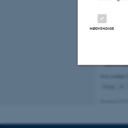
Bak, J.
& Tybi
Nitrogen and
Stone, V., Fue
Tran, Agerstr
NØDVENDIGE
Dalemcourt, J.
Governance Fr
https://doi.or
Maria, V. L.,
The Enchytra
https://doi.o
Viser resultater
Nødvendige
Forrige
26
Nødvendige cooki
Revideret 03.09
grundlæggende fu
cookies.