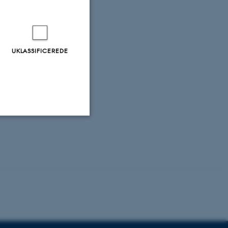
sion Ceilings for
izer, K., Lang
W., Cowan, S.,
UKLASSIFICEREDE
ts of a Risk
1-1331.
 J. B. (2018).
, 766-780.
Uklassificerede
ere nogle
rer uden disse