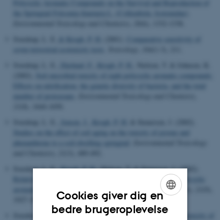
Polycyclic Aromatic Compounds on the Survival and Reproduction of
the Springtail Folsomia fimetaria L. (Collembola, Isotomidae)
.
Environmental Toxicology and Chemistry
,
20
(6), 1332-1338.
Sverdrup, L. E.
& Krogh, P. H.
(2001).
Comparative sensitivity of
seven terrestrial ecotoxicity tests
.
Toxicology
,
164
(1-3), 211.
Sverdrup, L. E.
, Ekelund, F.
, Krogh, P. H.
, Nielsen, T. & Johnsen, K.
(2002).
Soil microbial toxicity of eight polycyclic aromatic compounds:
Effects on nitrification, the genetic diversity of bacteria, and the total
number of protozoans
.
Environmental Toxicology and Chemistry
,
21
(8), 1644-1650.
Sverdrup, L. E.
, Jensen, J.
, Krogh, P. H.
& Stenersen, J. (2002).
Studies on the effect of soil aging on the toxicity of pyrene and
phenanthrene to a soil-dwelling springtail
.
Environmental Toxicology
and Chemistry
,
21
(3), 489-492.
Sverdrup, L. E.
, Krogh, P. H.
, Nielsen, T. & Stenersen, J. (2002).
Relative sensitivity of three terrestrial invertebrate tests to polycyclic
aromatic compounds
.
Environmental Toxicology and Chemistry
,
21
(9),
Cookies giver dig en
1927-1933.
ENGLISH
bedre brugeroplevelse
Sverdrup, L. E., Nielsen, T.
& Krogh, P. H.
(2002).
Soil Ecotoxicity of