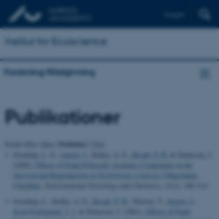
English
Institut for Ecoscience
Forskning/Rådgivning
Publikationer
Forfatter
Sortér efter:
Dato
|
|
Titel
Sverdrup, L. E.
, Jensen, J.
, Kelley, A. E.
, Krogh, P. H.
& Stenersen, J.
(2002).
Effects of Eight Polycyclic Aromatic Compounds on the
Survival and Reproduction of
Enchytraeus crypticus
(Oligochaeta,
Clitellata)
.
Environmental Toxicology and Chemistry
,
21
(1), 109-114.
Sverdrup, L., Kelley, A. E.
, Krogh, P. H.
, Nielsen, T.
, Jensen, J.
,
Scott-Fordsmand, J. J.
& Stenersen, J. (2001).
Effects of Eight