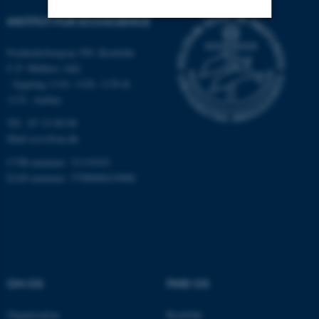
INSTITUT FOR ECOSCIENCE
Nødvendige
Statistiske
Marketing
Frederiksborgvej 399, Roskilde
C.F. Møllers Allé,
Funktionelle
Uklassificerede
- bygning 1110, 1120, 1130 &
1131, Aarhus
Tlf.: 87 15 00 00
Nødvendige cookies hjælper
Mail
ecos@au.dk
med at gøre hjemmesiden
CVR-nummer: 31119103
brugbar ved at aktivere nogle
EAN-nummer: 5798000419988
grundlæggende funktioner
som navigation mm.
Hjemmesiden kan ikke
fungerer uden disse cookies.
OM OS
FIND OS
Navn
Udbyder / Domæne
Organisation
Roskilde
be_typo_user
TYPO3 Association