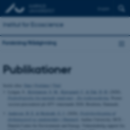
English
Institut for Ecoscience
Forskning/Rådgivning
Publikationer
Sortér efter:
Dato
|
Forfatter
|
Titel
Lyngaa, S.
, Kristiansen, S. M.
, Kjærgaard, C.
& Zak, D. H.
(2020).
Fosforfrigivelse fra mættede randzoner - En risikovurdering
. Poster-
session præsenteret på ATV vintermøde 2020, Bredsten, Danmark.
Andersen, H. E.
& Heckrath, G. J.
(2020).
Fosforkortlægning af
dyrkningsjord og vandområder i Danmark
. Aarhus University, DCE -
Danish Centre for Environment and Energy. Videnskabelig rapport fra