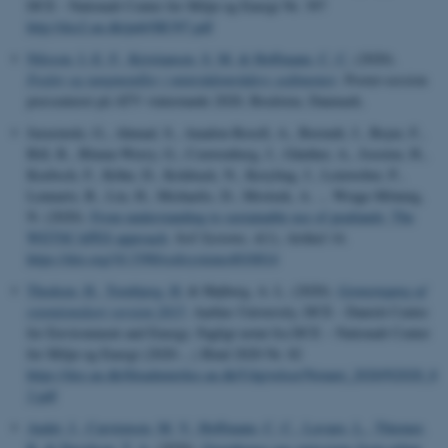
DCE - Nationalt Center for Miljø og Energi Nr. 397
http://dce2.au.dk/pub/SR397.pdf
Nilsson, I.-E. F.
, Kristiansen, S. M.
& Hoffmann, C. C.
(2020).
Fosfor og tungmetaller i minivådområders sedimenter
. Poster-session
præsenteret på ATV vintermøde 2020, Bredsten, Danmark.
Jurasinski, G., Ahmad, S., Anadon-Rosell, A., Berendt, J., Beyer, F.,
Bill, R., Blume-Werry, G., Couwenberg, J., Günther, A., Joosten, H.,
Koebsch, F., Köhn, D., Koldrack, N., Kreyling, J., Leinweber, P.,
Lennartz, B., Liu, H., Michaelis, D., Mrotzek, A. ... Wrage-Mönnig,
N. (2020).
From understanding to sustainable use of peatlands: The
WETSCAPES approach
.
Soil Systems
,
4
(1), Artikel 14.
https://doi.org/10.3390/soilsystems4010014
Thodsen, H.
, Tornbjerg, H.
& Højberg, A. L. (2020).
Gennemgang af
retentionskort version 2015
. Aarhus University, DCE - Danish Centre
for Environment and Energy. Fagligt notat fra DCE – Nationalt Center
for Miljø og Energi (2020-...) Bind 2020 Nr. 82
https://dce.au.dk/fileadmin/dce.au.dk/Udgivelser/Notatet_2020/N2020_8
2.pdf
Audet, J.
, Carstensen, M. V.
, Hoffmann, C. C.
, Lavaux, L.
, Thiemer,