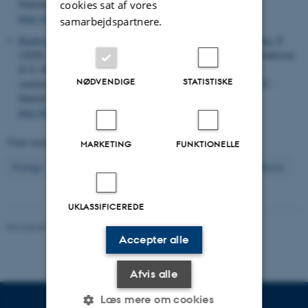
Nationalt Center for Miljø og Energi Nr. 395
cookies sat af vores
https://dce2.au.dk/pub/SR395.pdf
samarbejdspartnere.
Baattrup-Pedersen, A.
, Riis, T.
, Johnsen, T. J.
& Gimenez Grau, P.
(2020).
Fosforfølsomme vandområder: vandløb
. I H. Estrup Andersen
& G. Heckrath (red.),
Fosforkortlægning af dyrkningsjord og
NØDVENDIGE
STATISTISKE
vandområder i Danmark
(s. 123-142). Aarhus University, DCE -
Danish Centre for Environment and Energy.
http://dce2.au.dk/pub/SR397.pdf
Viser resultater
431 til 440
ud af
1014
MARKETING
FUNKTIONELLE
44
Forrige
40
41
42
43
45
46
47
48
49
Næste
UKLASSIFICEREDE
Revideret 03.09.2024
-
Else Vihlborg Staalsen
Accepter alle
Afvis alle
Læs mere om cookies