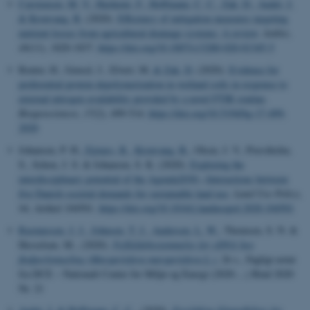
Carstensen, M. V.
, Hashemi, F.
, Hoffmann, C. C.
, Zak, D.
, Audet, J.
& Kronvang, B.
(2020).
Efficiency of mitigation measures targeting
nutrient losses from agricultural drainage systems: A review
.
Ambio
,
49
(11), 1820-1837.
https://doi.org/10.1007/s13280-020-01345-5
Reuter, H., Gensel, J., Elvert, M.
& Zak, D.
(2020).
Evidence for
preferential protein depolymerization in wetland soils in response to
external nitrogen availability provided by a novel FTIR routine
.
Biogeosciences
,
17
(2), 499-514.
https://doi.org/10.5194/bg-17-499-
2020
Johansen, P. H.
, Ejrnæs, R.
, Kronvang, B.
, Olsen, J. V., Præstholm,
S., Schou, J. S. & Johansen, S. K. (2020).
Exploring the
interdisciplinary potential of the Agenda2030—Interactions between
five Danish societal demands for sustainable land use
.
Land Use Policy
,
94
, Artikel 104501.
https://doi.org/10.1016/j.landusepol.2020.104501
Rasmussen, J. J.
, Johnsen, T. J.
, Andersen, L. W.
, Thomsen, S. N. &
Hesselsøe, M., (2020).
Fejlkildebestemmelse for eDNA hos
flodperlemusling (
Margaritifera margaritifera
L.)
, 26 s., Fagligt notat
fra DCE – Nationalt Center for Miljø og Energi (2020-...) Bind 2020
Nr. 21