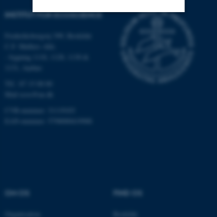
INSTITUT FOR ECOSCIENCE
Nødvendige
Statistiske
Marketing
Frederiksborgvej 399, Roskilde
C.F. Møllers Allé,
Funktionelle
Uklassificerede
- bygning 1110, 1120, 1130 &
1131, Aarhus
Tlf.: 87 15 00 00
Nødvendige cookies hjælper
Mail
ecos@au.dk
med at gøre hjemmesiden
CVR-nummer: 31119103
brugbar ved at aktivere nogle
EAN-nummer: 5798000419988
grundlæggende funktioner
som navigation mm.
Hjemmesiden kan ikke
fungerer uden disse cookies.
OM OS
FIND OS
Navn
Udbyder / Domæne
Organisation
Roskilde
be_typo_user
TYPO3 Association