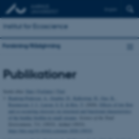
English
Institut for Ecoscience
Forskning/Rådgivning
Publikationer
Sortér efter:
Dato
|
Forfatter
|
Titel
Baattrup-Pedersen, A.
, Graeber, D.
, Kallestrup, H.
, Guo, K.
,
Rasmussen, J. J.
, Larsen, S. E.
& Riis, T.
(2020).
Effects of low flow
and co-occurring stressors on structural and functional characteristics
of the benthic biofilm in small streams
.
Science of the Total
Environment
,
733
, 139331. Artikel 139331.
https://doi.org/10.1016/j.scitotenv.2020.139331