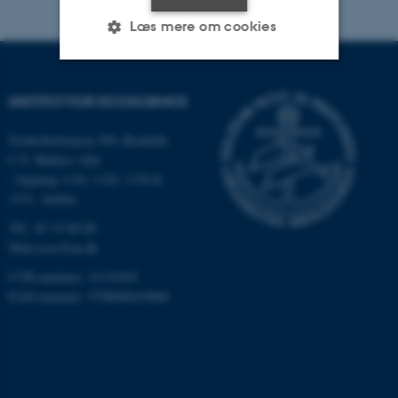
Læs mere om cookies
Nødvendige
Statistiske
Marketing
INSTITUT FOR ECOSCIENCE
Funktionelle
Uklassificerede
Frederiksborgvej 399, Roskilde
C.F. Møllers Allé,
- bygning 1110, 1120, 1130 &
1131, Aarhus
Nødvendige cookies hjælper
med at gøre hjemmesiden
Tlf.: 87 15 00 00
brugbar ved at aktivere nogle
Mail
ecos@au.dk
grundlæggende funktioner
CVR-nummer: 31119103
som navigation mm.
EAN-nummer: 5798000419988
Hjemmesiden kan ikke
fungerer uden disse cookies.