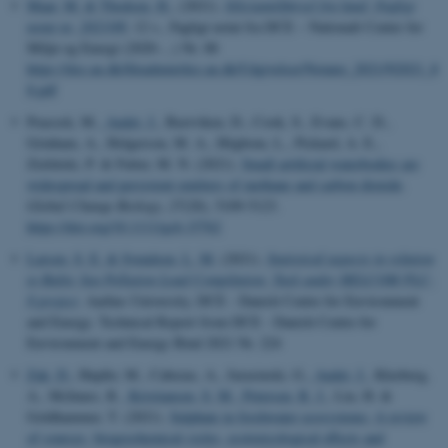
Maar, M.
& Thodsen, H.
, (2021).
Siliciumtilførsel fra land: Fagligt
notat nr. 2021|88
, 12 s., Fagligt notat fra DCE – Nationalt Center for
Miljø og Energi (2020-...) Nr. 88
https://dce.au.dk/fileadmin/dce.au.dk/Udgivelser/Notater_2021/N2021_8
8.pdf
Peacock, M.
, Audet, J.
, Bastviken, D., Cook, S., Evans, C. D.,
Grinham, A., Holgerson, M. A., Högbom, L., Pickard, A. E.,
Zieliński, P. & Futter, M. N. (2021).
Small artificial waterbodies are
widespread and persistent emitters of methane and carbon dioxide
.
Global Change Biology
,
27
(20), 5109-5123.
https://doi.org/10.1111/gcb.15762
Larsen, S. E.
& Svendsen, L. M.
(2021).
Statistical aspects in relation
to Baltic Sea Pollution Load Compilation: Task under HELCOM PLC-
8 project
. Aarhus University, DCE - Danish Centre for Environment
and Energy. Technical Report from DCE - Danish Centre for
Environment and Energy Bind 2021 Nr. 224
Zak, D.
, Hupfer, M., Cabezas, A., Jurasinski, G.
, Audet, J.
, Kleeberg,
A., McInnes, R.
, Kristiansen, S. M.
, Petersen, R. J.
, Liu, H. &
Goldhammer, T. (2021).
Sulphate in freshwater ecosystems: A review
of sources, biogeochemical cycles, ecotoxicological effects and