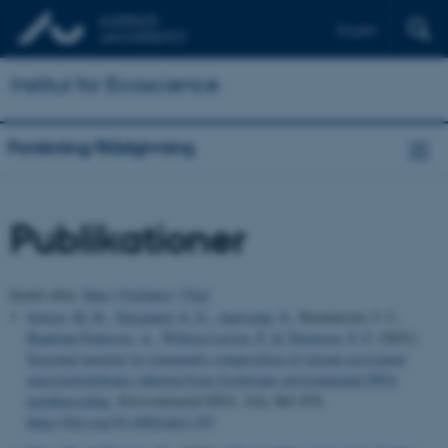
English
Institut for Ecoscience
Forskning/Rådgivning
Publikationer
Sortér efter:
Dato
|
Forfatter
|
Titel
Jensen, M. R.
, Sigsgaard, E. E.
, Agersnap, S.
, Rasmussen, J. J.
,
Baattrup-Pedersen, A.
, Wiberg-Larsen, P.
& Thomsen, P. F.
(2021).
Seasonal turnover in community composition of stream‐associated
macroinvertebrates inferred from freshwater environmental DNA
metabarcoding
.
Environmental DNA
,
3
(4), 861-876.
https://doi.org/10.1002/edn3.193