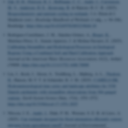
Zak, D. H.
, Petersen, R. J.
, Hoffmann, C. C.
, Audet, J.
, Carstensen,
M. V.
, Andersen, H. E.
, Kronvang, B.
& Hansen, H. C. B. (2025).
Biogeochemistry and nutrient cycling in wetlands
. I A. Dixon & I.
Maddock (red.),
Routledge Handbook of Wetlands
(1 udg., s. 94-106).
Routledge.
https://doi.org/10.4324/9781003219644-10
Rodríguez-Castellanos, J. M., Sánchez-Gómez, A.
, Bieger, K.
,
Martínez-Pérez, S., Senent-Aparicio, J. & Molina-Navarro, E. (2025).
Calibrating Streamflow and Hydrological Processes in Geological
Regions Using a Combined Soft and Hard Calibration Approach
.
Journal of the American Water Resources Association
,
61
(2), Artikel
e70008.
https://doi.org/10.1111/1752-1688.70008
Liu, J., Koch, J., Stisen, S., Troldborg, L., Højberg, A. L.
, Thodsen,
H.
, Hansen, M. F. T. & Schneider, R. J. M. (2025).
CAMELS-DK:
Hydrometeorological time series and landscape attributes for 3330
Danish catchments with streamflow observations from 304 gauged
stations
.
Earth System Science Data
,
17
(4), 1551-1572.
https://doi.org/10.5194/essd-17-1551-2025
Nilsson, J. E.
, Audet, J.
, Ehde, P. M., Weisner, S. E. B. & Liess, A.
(2025).
Can wetlands designed for flood attenuation efficiently remove
nitrogen from agricultural runoff?
Journal of Environmental