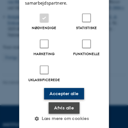
von Mooren erfordert ein angepasstes Nährstoffmanagement
.
Wasser
samarbejdspartnere.
und Abfall
,
27
(7-8), 23-28.
https://doi.org/10.1007/s35152-025-2004-x
Rolighed, J.
, Thers, H.
, Ugilt Larsen, S.
, Blicher-Mathiesen, G.
&
Eriksen, J.
, (2025).
Differentieret effekt af kvælstofvirkemidler
, Nr.
NØDVENDIGE
STATISTISKE
2025-0821072, 43 s., jun. 25, 2025. Rådgivningsnotat fra DCA -
Nationalt Center for Fødevarer og Jordbrug
Viser resultater
51 til 60
ud af
1014
MARKETING
FUNKTIONELLE
6
Forrige
2
3
4
5
7
8
9
10
11
Næste
UKLASSIFICEREDE
Revideret 03.09.2024
-
Else Vihlborg Staalsen
Accepter alle
Afvis alle
Læs mere om cookies
INSTITUT FOR ECOSCIENCE