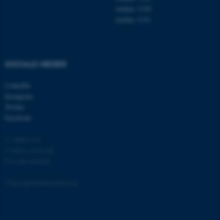
Aarhus 1130
Aarhus 1131
fe_typo_user
Typo3 Association
.au.dk
SOCIALE MEDIER
LinkedIn
Instagram
Twitter
Facebook
© Ophavsret
Cookies på au.dk
Privatlivspolitik
ASP.NET_SessionId
Microsoft Corporation
.au.dk
Tilgængelighedserklæring
135181 / i31