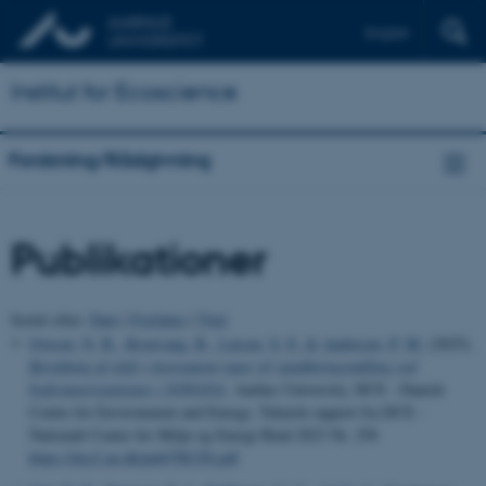
English
Institut for Ecoscience
Forskning/Rådgivning
Publikationer
Sortér efter:
Dato
|
Forfatter
|
Titel
Ovesen, N. B.
, Kronvang, B.
, Larsen, S. E.
& Andersen, P. M.
(2025).
Betydning af skift i instrument-typer til vandføringsmåling ved
hydrometristationer i NOVANA
. Aarhus University, DCE - Danish
Centre for Environment and Energy. Teknisk rapport fra DCE -
Nationalt Center for Miljø og Energi Bind 2023 Nr. 258
https://dce2.au.dk/pub/TR258.pdf