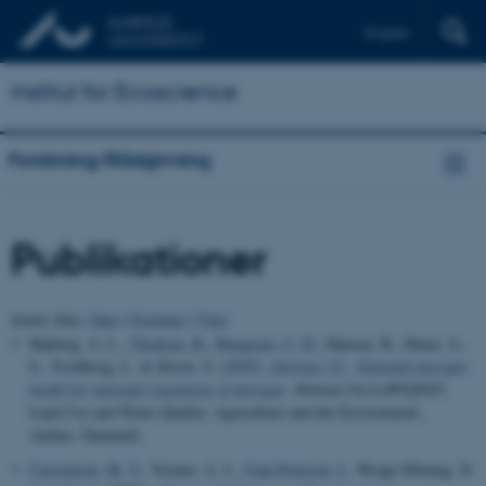
English
Institut for Ecoscience
Forskning/Rådgivning
Publikationer
Sortér efter:
Dato
|
Forfatter
|
Titel
Højberg, A. L.
, Thodsen, H.
, Børgesen, C. D.
, Hansen, B., Hoyer, A.-
S., Troldborg, L. & Stisen, S. (2025).
Abstract 52 - National nitrogen
model for national regulation of nitrogen
. Abstract fra LuWQ2025.
Land Use and Water Quality: Agriculture and the Environment ,
Aarhus, Danmark.
Carstensen, M. V.
, Veraart, A. J.
, Vind Petersen, I.
, Wrage-Mönnig, N.