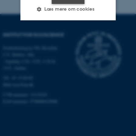
Læs mere om cookies
Nødvendige
Statistiske
Marketing
INSTITUT FOR ECOSCIENCE
Funktionelle
Uklassificerede
Frederiksborgvej 399, Roskilde
C.F. Møllers Allé,
- bygning 1110, 1120, 1130 &
1131, Aarhus
Nødvendige cookies hjælper
med at gøre hjemmesiden
Tlf.: 87 15 00 00
brugbar ved at aktivere nogle
Mail
ecos@au.dk
grundlæggende funktioner
CVR-nummer: 31119103
som navigation mm.
EAN-nummer: 5798000419988
Hjemmesiden kan ikke
fungerer uden disse cookies.