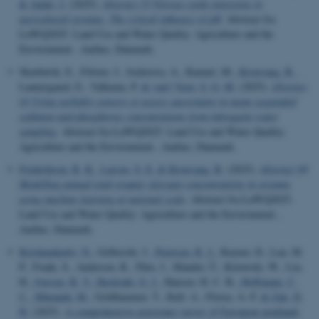
& Audet, J.
(2025).
Abstract 55 Nitrous oxide emissions in
agricultural streams: The critical influence of pH
. Abstract fra
LuWQ2025. Land Use and Water Quality: Agriculture and the
Environment , Aarhus, Danmark.
Skarbøvik, E., Fölster, J., Isidorova, A., Kamari, M.
, Kronvang, B.
,
Lannergaard, E., Valkama, P.
& van't Veen, S. G. M.
(2025).
Abstract
93 Using turbidity sensors to assess uncertainty in mean suspended
sediment and phosphorus concentrations from infrequent water
sampling
. Abstract fra LuWQ2025. Land Use and Water Quality:
Agriculture and the Environment , Aarhus, Danmark.
Frederiksen, R. R.
, Larsen, S. E.
& Kronvang, B.
(2025).
Abstract 98
Modelling annual total organic nitrogen concentrations in streams
using machine learning at national scale
. Abstract fra LuWQ2025.
Land Use and Water Quality: Agriculture and the Environment ,
Aarhus, Danmark.
Krishnankutty, N.
, Gelbrecht, J.
, Petersen, R. J.
, Rayner, D., Lau, M.
P., Frank, S., Andersen, R., Pärn, J., Mander, Ü., Kotowski, W., Liu,
H.
, Iversen, B. V.
, Heckrath, G. J.
, Hansen, H. C. B.
, Hoffmann, C.
C.
, Mäenpää, M.
, Goldhammer, T., Kull, A., Florea, A.-F.
& Zak, D.
H.
(2025).
A comprehensive porewater survey of European peatlands