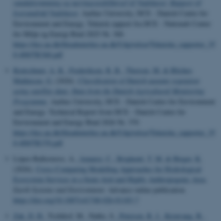
vandafstrømning og næringsstoftilførsel til Vadehavet: Rapport til
kystvandråd Vadehavet
. Aarhus University, DCE - Danish Centre for
Environment and Energy. Teknisk rapport fra DCE - Nationalt Center
for Miljø og Energi Bind 2025 Nr. 368
https://dce.au.dk/fileadmin/dce.au.dk/Udgivelser/Tekniske_rapporter_35
0-400/TR368.pdf
Kratschmer, A. K.
, Frederiksen, R. R.
, Thorsen, M.
& Blicher-
Mathiesen, G.
(2026).
Classification of Danish autumn vegetation
using satellite data: Data from the Danish Agricultural Monitoring
Programme
. Aarhus University, DCE - Danish Centre for Environment
and Energy. Technical Report from DCE - Danish Centre for
Environment and Energy Bind 2026 Nr. 370
https://dce.au.dk/fileadmin/dce.au.dk/Udgivelser/Tekniske_rapporter_35
0-400/TR370.pdf
López-Ballesteros, A.
, Aznarez, C.
, Brighenti, T. M.
& Bieger, K.
(2026).
Cross-Comparing Modelling Approaches for Hydrological
Ecosystem Services in a Semi-Arid and Highly Anthropogenic Area
.
Earth Systems and Environment
. Advance online publication.
https://doi.org/10.1007/s41748-026-01183-7
Zak, D. H.
, Tschikof, M., Natho, S.
, Petersen, R. J.
, Kronvang, B.
,