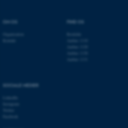
Navn
Udbyder / Domæne
be_typo_user
TYPO3 Association
.au.dk
OM OS
FIND OS
Organisation
Roskilde
Kontakt
Aarhus 1110
fe_typo_user
Typo3 Association
Aarhus 1120
.au.dk
Aarhus 1130
Aarhus 1131
SOCIALE MEDIER
LinkedIn
Instagram
Twitter
Facebook
ASP.NET_SessionId
Microsoft Corporation