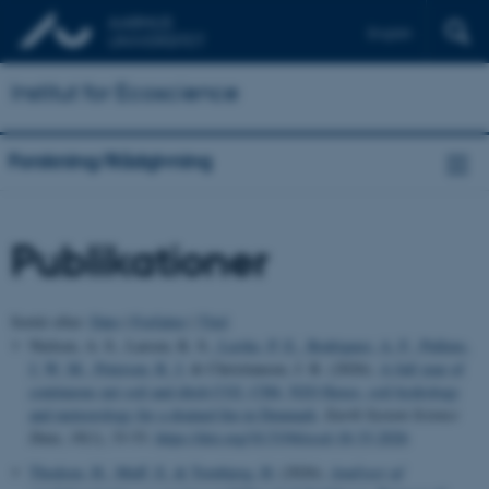
English
Institut for Ecoscience
Forskning/Rådgivning
Publikationer
Sortér efter:
Dato
|
Forfatter
|
Titel
Nielsen, A. S., Larsen, K. S.
, Lærke, P. E.
, Rodriguez, A. F.
, Pullens,
J. W. M.
, Petersen, R. J.
& Christiansen, J. R. (2026).
A full year of
continuous net soil and ditch CO2, CH4, N2O fluxes, soil hydrology
and meteorology for a drained fen in Denmark
.
Earth System Science
Data
,
18
(1), 33-53.
https://doi.org/10.5194/essd-18-33-2026
Thodsen, H.
, Muff, E.
& Tornbjerg, H.
(2026).
Analyser af