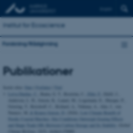
English
Institut for Ecoscience
Forskning/Rådgivning
Publikationer
Sortér efter:
Dato
|
Forfatter
|
Titel
Leiva-Dueñas, C.
, Banta, G. T., Boström, C.
, Eller, F.
, Eklöf, J.,
Andersen, L. H., Jensen, K., Lanari, M., Logemann, E., Masque, P.,
Ostertag, T., Reisdorff, C., Richard, A., Vehmaa, A., Alm, J., von
Numers, M.
& Krause-Jensen, D.
(2026).
Low Climate Benefit of
Nordic Coastal Marshes: Site Conditions Outweigh Grazing Effects
and Shape Trade-Offs Between Carbon Storage and Its Stability
.
Global
Change Biology
,
32
(5), Artikel e70889.