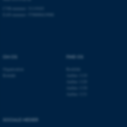
fungerer uden disse cookies.
CVR-nummer: 31119103
EAN-nummer: 5798000419988
Navn
Udbyder / Domæne
be_typo_user
TYPO3 Association
.au.dk
OM OS
FIND OS
fe_typo_user
Typo3 Association
.au.dk
Organisation
Roskilde
Kontakt
Aarhus 1110
Aarhus 1120
Aarhus 1130
Aarhus 1131
SOCIALE MEDIER