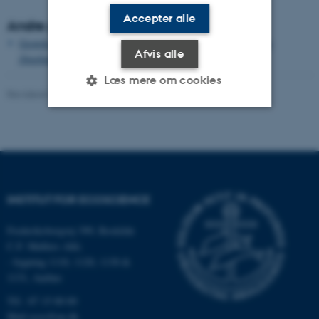
Accepter alle
Andre publikationer
Growth and single cell kinetics of the loricate choanoflagellate
Afvis alle
Diaphanoeca grandis
Læs mere om cookies
Revideret 03.09.2024
-
Else Vihlborg Staalsen
Nødvendige
Statistiske
Marketing
Funktionelle
Uklassificerede
INSTITUT FOR ECOSCIENCE
Nødvendige cookies hjælper
Frederiksborgvej 399, Roskilde
med at gøre hjemmesiden
C.F. Møllers Allé,
brugbar ved at aktivere nogle
- bygning 1110, 1120, 1130 &
grundlæggende funktioner
1131, Aarhus
som navigation mm.
Tlf.: 87 15 00 00
Hjemmesiden kan ikke
Mail
ecos@au.dk