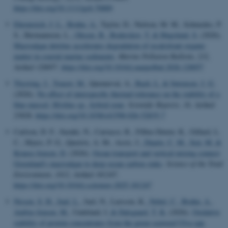
https://doi.org/10.1111/gcb.70889
Ehrenreich, J. L.
, Bruhn, A.
, Taylor, D., Nielsen, M. M., Schmedes, P.
S., Hermannsen, L.
, Olesen, B.
, Boderskov, T.
& Høgslund, S.
(2026).
Macroalgae detritus accelerates degradation of recalcitrant organic
matter in coastal marine sediments
.
Marine Pollution Bulletin
,
232
,
Artikel 120057.
https://doi.org/10.1016/j.marpolbul.2026.120057
Thyrring, J.
, Touzot, M.
, Quennevat, A.
, Bach, L.
& Sørensen, J. G.
(2026).
No effect of interspecific thermal tolerance on the stability of a
blue mussel, Mytilus sp., hybrid zone
.
Scientific Reports
,
16
, Artikel
23828.
https://doi.org/10.1038/s41598-026-52835-7
Carlson, D. F., Suzuki, N., Carrasco, R., Filbee-Dexter, K., Gillard, L.
C., Myers, P. G., Queirós, A. M., Assis, J.
, Duarte, C. M.
, Sejr, M.
&
Krause-Jensen, D.
(2026).
Ocean transport and vertical mixing connect
Greenland's macroalgae to deep ocean carbon sinks
.
Science of the Total
Environment
,
1012
, Artikel 181247.
https://doi.org/10.1016/j.scitotenv.2025.181247
Nissen, S. H.
, Juul, L.
, Juel, N., Larsson, K.
, Nebel, C.
, Bruhn, A.
,
Ambye-Jensen, M.
, Undeland, I.
& Dalsgaard, T. K.
(2026).
Oxidative
stability of protein concentrates from the green seaweed Ulva spp.