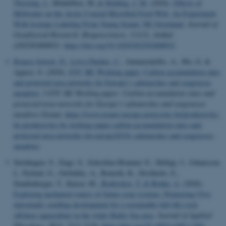
Thyrring, J.
, Middelboe, M.
& Holding, J. M.
(2026).
Effects of
Meltwater on the Arctic Coastal Microbial Food Web: An Experiment
With Isotopic Labeling From Young Sound, NE Greenland
.
Journal of
Geophysical Research: Biogeosciences
,
131
(3), Artikel
e2025JG008921.
https://doi.org/10.1029/2025JG008921
Krause-Jensen, D.
, Leiva Dueñas, C.
, Annunziatellis, A., Mo, G. &
Agnesi, S. (2026).
ETC BE Working paper: Carbon accumulation rates
and protected area networks for Europe’s saltmarshes and seagrasses
meadows
. I
ETC BE Working paper: Carbon accumulation rates and
protected area networks for Europe’s saltmarshes and seagrasses
meadows
Eionet.
https://www.eionet.europa.eu/etcs/etc-be/products/etc-
be-products/etc-be-working-paper-carbon-accumulation-rates-and-
protected-area-networks-for-europe2019s-saltmarshes-and-seagrasses-
meadows
Steinhagen, S., Enge, S., Schrofner-Brunner, E., Hellige, I., Johansson,
I., Nylund, G., Oerbekke, A., Romoth, K., Strothotte, E.,
Staufenberger, T., Kaiser, M.
, Boderskov, T.
& Bruhn, A.
(2026).
Exploring uncharted waters of future crop systems: Pioneering Ulva
intestinalis seedling development for a sustainable full-life-cycle
offshore aquaculture in the wider Baltic Sea area
.
Journal of Applied
Phycology
,
38
(3), 2111-2126.
https://doi.org/10.1007/s10811-026-