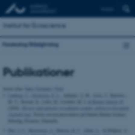
English
Institut for Ecoscience
Forskning/Rådgivning
Publikationer
Sortér efter:
Dato
|
Forfatter
|
Titel
Lønborg, C.
, Graversen, E. L.
, Addamo, A. M., Assis, J., Burrows,
M. T., Stewart, E., Lillis, H., Costello, M. J.
& Krause-Jensen, D.
(2026).
Drivers and patterns of sediment organic carbon in European
regional seas
. Poster-session præsenteret på Danish Marine Science
Meeting, Elsinore, Danmark.
Puts, I. C.
, Mostovaya, A.
, Henson, H. C.
, Allais, L.
, de Kluijver, A.
,