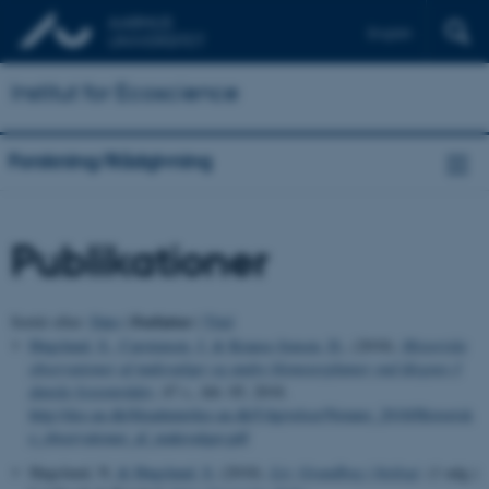
English
Institut for Ecoscience
Forskning/Rådgivning
Publikationer
Forfatter
Sortér efter:
Dato
|
|
Titel
Høgslund, S.
, Carstensen, J.
& Krause-Jensen, D.
, (2018).
Historiske
observationer af makroalger og andre blomsterplanter end ålegræs I
danske kystområder
, 47 s., feb. 05, 2018.
http://dce.au.dk/fileadmin/dce.au.dk/Udgivelser/Notater_2018/Historisk
e_observationer_af_makroalger.pdf
Høgslund, N.
& Høgslund, S.
(2018).
Liv: Grundbog i biologi
. (1 udg.)