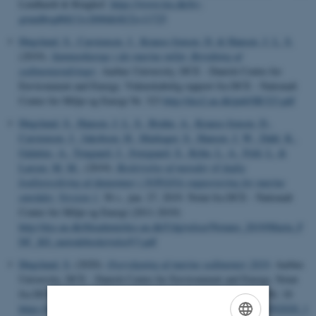
Lindhardt & Ringhof.
https://www.lru.dk/liv-
grundbog#tlt[1]=2606&tlt[2]=11725
Høgslund, S.
, Carstensen, J.
, Krause-Jensen, D.
& Hansen, J. L. S.
(2019).
Sammenhænge i det marine miljø: Betydning af
sedimentændringer
. Aarhus University, DCE - Danish Centre for
Environment and Energy. Videnskabelig rapport fra DCE - Nationalt
Center for Miljø og Energi Nr. 323
http://dce2.au.dk/pub/SR323.pdf
Høgslund, S.
, Hansen, J. L. S.
, Bruhn, A.
, Krause-Jensen, D.
,
Carstensen, J.
, Jakobsen, H.
, Markager, S.
, Hansen, J. W.
, Dahl, K.
,
Galatius, A.
, Tougaard, J.
, Sveegaard, S.
, Kyhn, L. A.
, Feld, L.
&
Larsen, M. M.
, (2019).
Beskrivelse af metoder til faglig
kvalitetssikring af dataemner i NOVANA-rapportering for marine
områder. Version 1
, 38 s., jun. 27, 2019. Notat fra DCE - Nationalt
Center for Miljø og Energi (2011-2019)
http://dce.au.dk/fileadmin/dce.au.dk/Udgivelser/Notater_2019/Marin_F
DC_KS_metodebeskrivelseV3.pdf
Høgslund, S.
(2020).
Overvågning af marine sedimenter 2019
. Aarhus
University, DCE - Danish Centre for Environment and Energy. Notat
fra DCE - Nationalt Center for Miljø og Energi (2011-2019) Nr. 18
https://dce.au.dk/fileadmin/dce.au.dk/Udgivelser/Notatet_2020/N2020_1