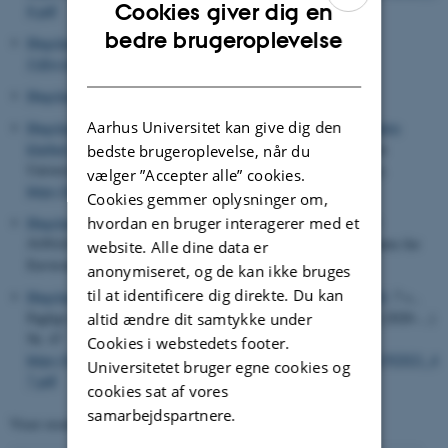
Cookies giver dig en
8.pdf
ENGLISH
bedre brugeroplevelse
Høgslund, S.
& Christensen, P. B.
(2020).
Nuup Kangerlua:
Udforskning af en arktisk fjord
. Turbine.
DANISH
Høgslund, S.
(2019).
Alger i samspil
. Forlaget Epsilon.
Aarhus Universitet kan give dig den
Høgslund, S.
& Carstensen, J.
(2021).
Planteplankton og vandets
klarhed
. I
Marine områder 2019: NOVANA
(s. 54-65). Aarhus
bedste brugeroplevelse, når du
University, DCE - Danish Centre for Environment and Energy.
vælger ”Accepter alle” cookies.
https://dce2.au.dk/pub/SR418.pdf
Cookies gemmer oplysninger om,
hvordan en bruger interagerer med et
Høgslund, S.
(2021).
Sedimentkemi
. I
Marine områder 2019:
NOVANA
(s. 135-136). Aarhus University, DCE - Danish Centre for
website. Alle dine data er
Environment and Energy.
https://dce2.au.dk/pub/SR418.pdf
anonymiseret, og de kan ikke bruges
til at identificere dig direkte. Du kan
Høgslund, S.
, (2021).
Overvågning af marine sedimenter 2020
, 7 s.,
Fagligt notat fra DCE – Nationalt Center for Miljø og Energi (2020-...)
altid ændre dit samtykke under
Nr. 47
Cookies i webstedets footer.
https://dce.au.dk/fileadmin/dce.au.dk/Udgivelser/Notater_2021/N2021_4
Universitetet bruger egne cookies og
7.pdf
cookies sat af vores
samarbejdspartnere.
Viser resultater
481 til 490
ud af
936