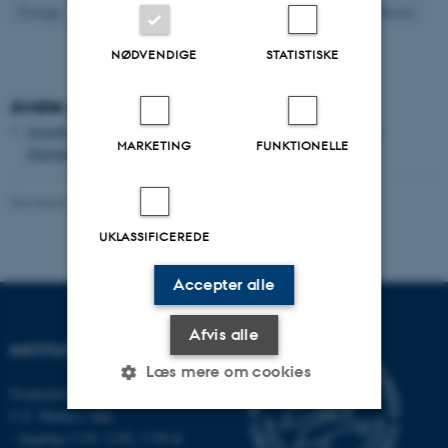
49
Forrige
45
46
47
48
50
51
52
53
54
Næste
NØDVENDIGE
STATISTISKE
Andre publikationer
Growth and single cell kinetics of the loricate choanoflagellate
MARKETING
FUNKTIONELLE
Diaphanoeca grandis
Revideret 03.09.2024
-
Else Vihlborg Staalsen
UKLASSIFICEREDE
Accepter alle
Afvis alle
INSTITUT FOR ECOSCIENCE
Læs mere om cookies
Frederiksborgvej 399, Roskilde
C.F. Møllers Allé,
- bygning 1110, 1120, 1130 &
Nødvendige
Statistiske
Marketing