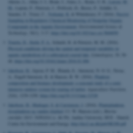
Ahrens, L., Allan, I. J., Brant, J., Jones, L., Kraus, U. R.
, Larsen, M.
M.
, Lepom, P., Petersen, J., Pröfrock, D., Roose, P., Schäfer, S.,
Smedes, F., Tixier, C.
, Vorkamp, K.
& Whitehouse, P. (2016).
Passive
Sampling in Regulatory Chemical Monitoring of Nonpolar Organic
Compounds in the Aquatic Environment
.
Environmental Science &
Technology
,
50
(1), 3-17.
https://doi.org/10.1021/acs.est.5b04050
Tonetta, D.
, Stæhr, P. A.
, Schmitt, R. & Petrucio, M. M. (2016).
Physical conditions driving the spatial and temporal variability in
aquatic metabolism of a subtropical coastal lake
.
Limnologica
,
58
, 30-
40.
https://doi.org/10.1016/j.limno.2016.01.006
Jakobsen, H.
, Jepsen, P. M., Blanda, E., Sørensen, N. O. G., Novac,
A., Engell-Sørensen, K. & Hansen, B. W. (2016).
Plankton
composition and biomass development: a seasonal study of a semi-
intensive outdoor system for rearing of turbot
.
Aquaculture Nutrition
,
22
(6), 1239-1250.
https://doi.org/10.1111/anu.12328
Jakobsen, H.
, Markager, S.
& Carstensen, J.
(2016).
Planteplankton,
dyreplankton og vandets klarhed
. I J. W. Hansen (red.),
Marine
områder 2015: NOVANA
(s. 46-59). Aarhus University, DCE - Danish
Centre for Environment and Energy.
http://dce2.au.dk/pub/SR208.pdf