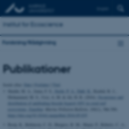
English
Institut for Ecoscience
Forskning/Rådgivning
Publikationer
Sortér efter:
Dato
|
Forfatter
|
Titel
Sheikh, M. A., Juma, F. S.
, Stæhr, P. A.
, Dahl, K.
, Rashid, R. J.,
Mohammed, M. S., Ussi, A. M. & Ali, H. R. (2016).
Occurrence and
distribution of antifouling biocide Irgarol-1051 in coral reef
ecosystems, Zanzibar
.
Marine Pollution Bulletin
,
109
(1), 586-590.
https://doi.org/10.1016/j.marpolbul.2016.05.035
Booij, K., Robinson, C. D., Burgess, R. M., Mayer, P., Roberts, C. A.,