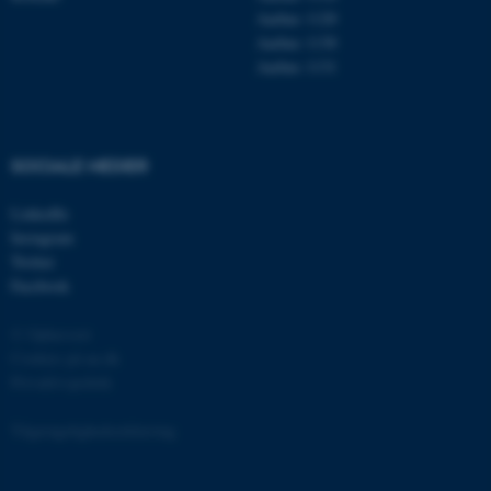
Aarhus 1120
Aarhus 1130
Aarhus 1131
fe_typo_user
Typo3 Association
.au.dk
SOCIALE MEDIER
LinkedIn
Instagram
Twitter
Facebook
© Ophavsret
Cookies på au.dk
Privatlivspolitik
ASP.NET_SessionId
Microsoft Corporation
.au.dk
Tilgængelighedserklæring