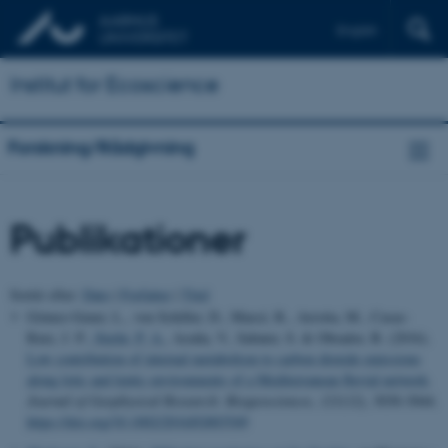
English
Institut for Ecoscience
Forskning/Rådgivning
Publikationer
Sortér efter:
Dato
|
Forfatter
|
Titel
Gómez-Gener, L., von Schiller, D., Marcé, R., Arroita, M., Casas-
Ruiz, J. P.
, Stæhr, P. A.
, Acuña, V., Sabater, S. & Obrador, B. (2016).
Low contribution of internal metabolism to carbon dioxide emissions
along lotic and lentic environments of a Mediterranean fluvial network
.
Journal of Geophysical Research: Biogeosciences
,
121
(12), 3030-3044.
https://doi.org/10.1002/2016JG003549