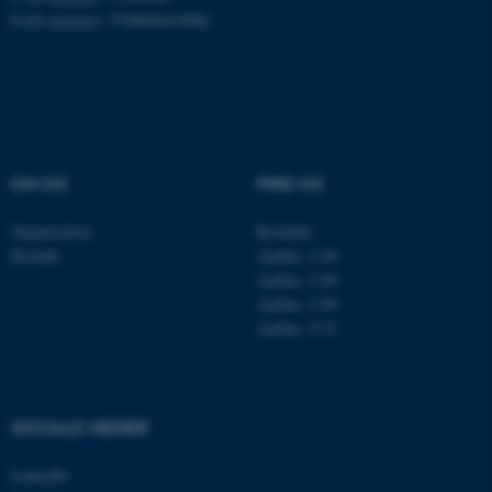
EAN-nummer: 5798000419988
Nødvendige cookies hjælper
med at gøre hjemmesiden
brugbar ved at aktivere nogle
grundlæggende funktioner
som navigation mm.
OM OS
FIND OS
Hjemmesiden kan ikke
Organisation
Roskilde
fungerer uden disse cookies.
Kontakt
Aarhus 1110
Aarhus 1120
Aarhus 1130
Aarhus 1131
Navn
Udbyder / Domæne
be_typo_user
TYPO3 Association
.au.dk
SOCIALE MEDIER
fe_typo_user
Typo3 Association
LinkedIn
.au.dk