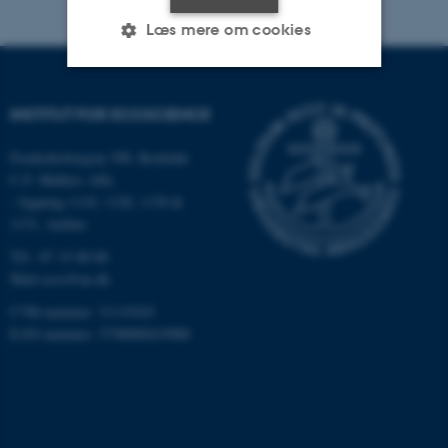
Læs mere om cookies
Nødvendige
Statistiske
Marketing
INSTITUT FOR ECOSCIENCE
Funktionelle
Uklassificerede
Frederiksborgvej 399, Roskilde
C.F. Møllers Allé,
- bygning 1110, 1120, 1130 &
1131, Aarhus
Nødvendige cookies hjælper
med at gøre hjemmesiden
Tlf.: 87 15 00 00
brugbar ved at aktivere nogle
Mail
ecos@au.dk
grundlæggende funktioner
CVR-nummer: 31119103
som navigation mm.
EAN-nummer: 5798000419988
Hjemmesiden kan ikke
fungerer uden disse cookies.