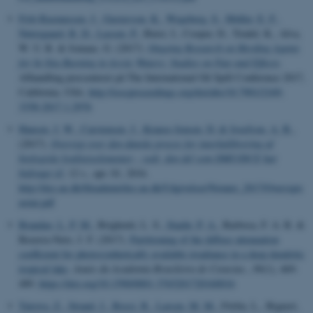
Fritt-Rasmussen, J.
, Gustavson, K.
, Wegeberg, S.
, Møller, E. F.
,
Nørregaard, R. D.
, Lassen, P.
, Buist, I., Cooper, D., Trudel, K., Alva,
W. U. R. & Jomaas, G. (2017).
Ongoing Research on Herding Agents
for In Situ Burning in Arctic Waters: Studies on Fate and Effects
.
Afhandling præsenteret på The International Oil Spill Conference 2017,
California, USA.
http://ioscproceedings.org/doi/abs/10.7901/2169-
3358-2017.1.2976
Hansen, J. W.
, Carstensen, J.
, Krause-Jensen, D.
& Josefson, A. B.
,
(2017).
Oversigt over den danske proces for interkalibrering af
biologiske kvalitetselementer - vedr. den del som DMU/DCE har
bidraget til
, 12 s., apr. 01, 2016.
http://dce.au.dk/fileadmin/dce.au.dk/Udgivelser/Notater_2017/Oversigts
notat.pdf
Brandao, L. P. M.
, Brighenti, L. S.
, Staehr, P. A.
, Barbosa, F. A. R. &
Bezerra-Neto, J. F. (2017).
Partitioning of the diffuse attenuation
coefficient for photosynthetically available irradiance in a deep dendritic
tropical lake
.
Anais da Academia Brasileira de Ciencias.
,
89
(1), 469-
489.
https://doi.org/10.1590/0001-3765201720160016
Tairova, Z.
, Strand, J.
, Bossi, R.
, Larsen, M. M.
, Förlin, L., Bignert,