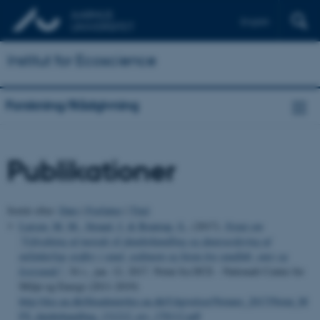
English
Institut for Ecoscience
Forskning/Rådgivning
Publikationer
Sortér efter:
Dato
|
Forfatter
|
Titel
Larsen, M. M.
, Strand, J.
& Boutrup, S.
, (2017).
Notat om
"Udredning af metode til databehandling og datavurdering af
miljøfarlige stoffer i vand, sediment og biota fra vandløb, søer og
kystvande"
, 34 s., jan. 12, 2017. Notat fra DCE - Nationalt Center for
Miljø og Energi (2011-2019)
http://dce.au.dk/fileadmin/dce.au.dk/Udgivelser/Notater_2017/Notat_M
FS_databehandling_131212_rev_170112.pdf