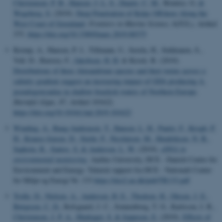
Christensen, P. B.
, Hansen, J. L. S.
, Duarte, C. M.
, Bruntse, G.
&
Wegeberg, S.
(2019).
Deep Penetration of Kelps Offshore Along the
West Coast of Greenland
.
Frontiers in Marine Science
,
6
(JUL), Artikel
375.
https://doi.org/10.3389/fmars.2019.00375
Kremp, A., Hansen, P. J., Tillmann, U., Savela, H., Suikkanen, S.,
Voß, D., Barrera, F.
, Jakobsen, H. H.
& Krock, B. (2019).
Distributions of three Alexandrium species and their toxins across a
salinity gradient suggest an increasing impact of GDA producing A.
pseudogonyaulax in shallow brackish waters of Northern Europe
.
Harmful Algae
,
87
, Artikel 101622.
https://doi.org/10.1016/j.hal.2019.101622
Winding, A.
, Bang-Andreasen, T.
, Hansen, L. H.
, Panitz, F.
, Krogh, P.
H.
, Krause-Jensen, D.
, Stæhr, P.
, Nicolaisen, M.
, Hendriksen, N. B.
,
Sapkota, R.
, Santos, S.
& Andersen, L. W.
(2019).
eDNA in
environmental monitoring
. Aarhus University, DCE - Danish Centre for
Environment and Energy. Teknisk rapport fra DCE - Nationalt Center
for Miljø og Energi Nr. 133
https://dce2.au.dk/pub/TR133.pdf
Trolle, D.
, Nielsen, A.
, Andersen, H. E.
, Thodsen, H.
, Olesen, J. E.
,
Børgesen, C. D.
, Refsgaard, J. C., Sonnenborg, T. O., Karlsson, I. B.
,
Christensen, J. P. A.
, Markager, S.
& Jeppesen, E.
(2019).
Effects of