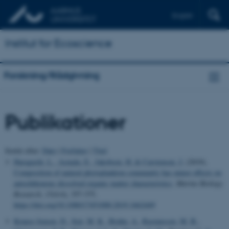
English
Institut for Ecoscience
Forskning/Rådgivning
Publikationer
Sortér efter:
Dato
|
Forfatter
|
Titel
Haraguchi, L.
, Asmala, E.
, Jakobsen, H.
& Carstensen, J.
(2019).
Composition of natural phytoplankton community has minor effects on
autochthonous dissolved organic matter characteristics
.
Marine Biology
Research
,
15
(4-6), 357-375.
https://doi.org/10.1080/17451000.2019.1662449
Krause-Jensen, D.
, Sejr, M. K.
, Bruhn, A.
, Rasmussen, M. B.
,