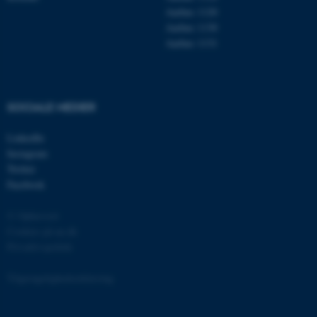
Aarhus 1120
Aarhus 1130
Aarhus 1131
fe_typo_user
Typo3 Association
.au.dk
SOCIALE MEDIER
LinkedIn
Instagram
Twitter
Facebook
© Ophavsret
Cookies på au.dk
Privatlivspolitik
ASP.NET_SessionId
Microsoft Corporation
.au.dk
Tilgængelighedserklæring