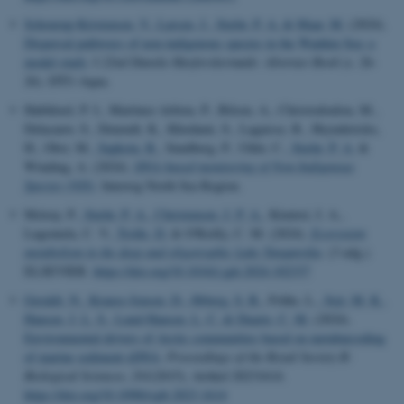
Schourup-Kristensen, V.
, Larsen, J.
, Stæhr, P. A.
& Maar, M.
(2024).
Dispersal pathways of non-indigenous species in the Wadden Sea; a
model study
. I
22nd Danske Havforskermøde: Abstract Book
(s. 26-
26). DTU-Aqua.
Hablützel, P. I., Martinez Arbizu, P., Bilsen, A., Christodoulou, M.,
Delacauw, S., Deneudt, K., Khodami, S., Lagaisse, R., Heynderickx,
H., Obst, M.
, Sapkota, R.
, Sundberg, P., Uhlir, C.
, Stæhr, P. A.
&
Winding, A. (2024).
DNA-based monitoring of Non-Indigenous
Species (NIS)
. Interreg North Sea Region.
Mziray, P.
, Stæhr, P. A.
, Christensen, J. P. A.
, Kimirei, I. A.,
Lugomela, C. V.
, Trolle, D.
& O'Reilly, C. M. (2024).
Ecosystem
metabolism in the deep and oligotrophic Lake Tanganyika
. (3 udg.)
ELSEVIER.
https://doi.org/10.1016/j.jglr.2024.102337
Geraldi, N.
, Krause-Jensen, D.
, Ørberg, S. B.
, Frühe, L.
, Sejr, M. K.
,
Hansen, J. L. S.
, Lund-Hansen, L. C.
& Duarte, C. M.
(2024).
Environmental drivers of Arctic communities based on metabarcoding
of marine sediment eDNA
.
Proceedings of the Royal Society B:
Biological Sciences
,
291
(2015), Artikel 20231614.
https://doi.org/10.1098/rspb.2023.1614