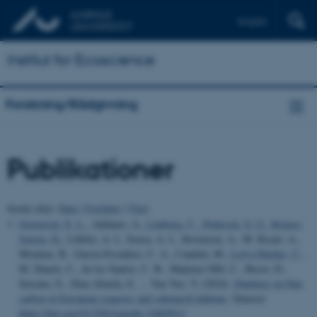
English
Institut for Ecoscience
Forskning/Rådgivning
Publikationer
Sortér efter:
Dato
|
Forfatter
|
Titel
Graversen, E. L.
, Addamo, A.
, Lønborg, C.
, Pedersen, S. G.
, Krause-
Jensen, D.
, Lillebo, A. I., Sousa, A. I., Stevenson, A., M. Ricart, A.,
Monnier, B., Garcia-Escudero, C. A., Candela, M.
, Leiva Dueñas, C.
,
M. Duarte, C., de los Santos, C. B., Majtenyi Hill, C., Berov, D.,
Serrano, E., Diaz-Almela, E. ... Yan Yao, Y. (2024).
Database on blue
carbon in European seagrass and saltmarsh habitats
. Datasæt
https://doi.org/10.5281/zenodo.12665611