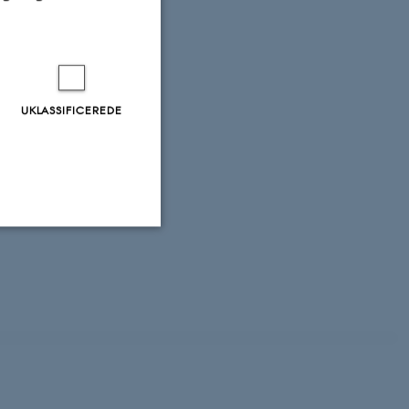
nous species
onment and
UKLASSIFICEREDE
tegy for floating
 Danish Centre
 and Energy Nr.
f
ir-sea CO
2
Uklassificerede
ere nogle
rer uden disse