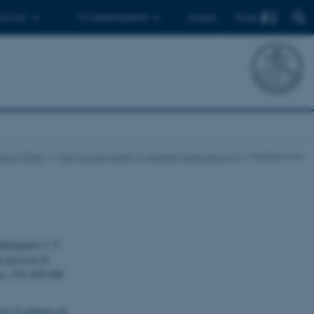
Find
 ph.d.er
Til medarbejdere
English
ngsområder
Marin biodiversitet og eksperimentel økologi
Publikationer
ejstgaard, J. C.
 survival of
y
,
159
, 643-660.
ect of changes in