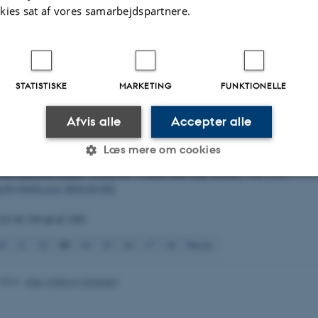
rg/10.1016/j.marpolbul.2009.07.001
kies sat af vores samarbejdspartnere.
 Jakobsen, H.
(2023).
Testing the D2C1 GES indicator for marine non-indige
m data from Danish seas
. Aarhus University, DCE - Danish Centre for Envir
tific Report from DCE - Danish Centre for Environment and Energy Nr. 546
au.dk/pub/SR546.pdf
STATISTISKE
MARKETING
FUNKTIONELLE
airova, Z.
, Christensen, J. P. A.
& Strand, J.
(2023).
Testing a monitoring stra
ith manta-trawl sampling in Danish coastal waters
. Aarhus University, DCE -
Afvis alle
Accepter alle
nt and Energy. Technical Report from DCE - Danish Centre for Environment
ce.au.dk/fileadmin/dce.au.dk/Udgivelser/Tekniske_rapporter_250-299/TR297.pd
Læs mere om cookies
Sejr, M. K.
, Stæhr, P. A.
& Sørensen, L. L.
(2016).
Temporal variability of a
 low-emission estuary
.
Estuarine, Coastal and Shelf Science
,
176
, 1-11.
rg/10.1016/j.ecss.2016.03.022
Statistiske
Marketing
Funktionelle
121 til 130
ud af
1201
13
0
11
12
14
15
16
17
18
Næste
es hjælper med at gøre hjemmesiden brugbar ved at aktiv
nktioner som navigation mm. Hjemmesiden kan ikke funge
.2024
-
Else Vihlborg Staalsen