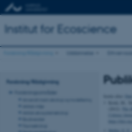
Institut for Ecoscience
Forskning/Rådgivning
Uddannelse
Erhvervss
Publi
Forskning/Rådgivning
Forskningsområder
Sortér efter:
Dat
Anvendt marin økologi og modellering
Koski, M., Yeb
Arktisk miljø
(2012).
The ef
Arktisk økosystemøkologi
Calanus finm
Biodiversitet
https://doi.o
Faunaøkologi
Møller, E. F.
,
Ferskvandsøkologi