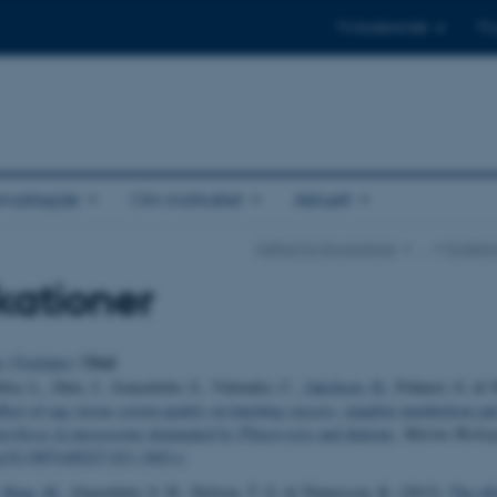
Til studerende
Til
amarbejde
Om instituttet
Aktuelt
Institut for Ecoscience
…
Forskni
kationer
Titel
o
|
Forfatter
|
ra, L., Dutz, J., Jonasdottir, S., Vidoudez, C.
, Jakobsen, H.
, Pohnert, G. & N
fect of egg versus seston quality on hatching success, naupliar metabolism and
archicus
in mesocosms dominated by
Phaeocystis
and diatoms
.
Marine Biolog
rg/10.1007/s00227-011-1843-z
 Maar, M.
, Jónasdóttir, S. H., Nielsen, T. G. & Tönnesson, K. (2012).
The eff