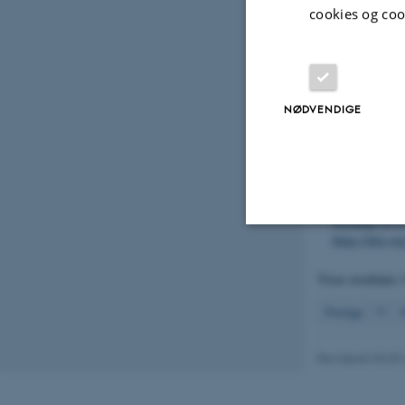
https://doi.o
cookies og coo
Stæhr, P. A.
&
with long-ter
Energy. Scien
https://dce2.
NØDVENDIGE
Simon, M.
, T
microlitter w
for Environme
297
https://d
Mørk, E. T.
, 
exchange in a
https://doi.o
Nødvendige
Viser resultater
Forrige
9
1
Nødvendige cooki
grundlæggende fu
Revideret 03.09
cookies.