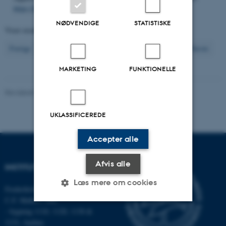
https://dce2.au.dk/pub/SR465.pdf
NØDVENDIGE
STATISTISKE
Viser resultater
251 til 260
ud af
1202
26
Forrige
22
23
24
25
27
28
29
30
31
Næste
MARKETING
FUNKTIONELLE
Revideret 03.09.2024
-
Else Vihlborg Staalsen
UKLASSIFICEREDE
Accepter alle
Afvis alle
INSTITUT FOR ECOSCIENCE
Læs mere om cookies
Frederiksborgvej 399, Roskilde
C.F. Møllers Allé,
- bygning 1110, 1120, 1130 &
Nødvendige
Statistiske
Marketing
1131, Aarhus