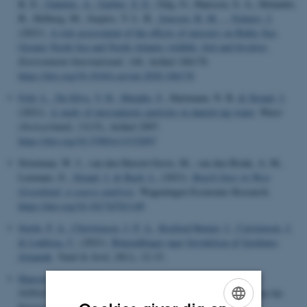
K. E.
, Galatius, A.
, Garbus, S. E.
, Gilg, O., Hanssen, S. A., Helander,
B., Helberg, M., Jaspers, V. L. B.
, Jenssen, B. M.
... Eulaers, I.
(2021).
A risk assessment of the effects of mercury on Baltic Sea,
Greater North Sea and North Atlantic wildlife, fish and bivalves
.
Environment International
,
146
, Artikel 106178.
https://doi.org/10.1016/j.envint.2020.106178
Feld, L.
, Da Silva, V. H.
, Murphy, F.
, Hartmann, N. B.
& Strand, J.
(2021).
A study of microplastic particles in danish tap water
.
Water
(Switzerland)
,
13
(15), Artikel 2097.
https://doi.org/10.3390/w13152097
Strietman, W. J., van den Heuvel-Greve, M., van den Brink, A. M.,
Leemans, E.
, Strand, J.
& Bach, L.
(2021).
Beach litter in West
Greenland: a source analysis
. Wageningen Economic Research.
https://doi.org/10.18174/541149
Stæhr, P. A.
, Christensen, J. P. A.
, Koefoed Rømer, J.
, Carstensen, J.
& Lønborg, C.
(2021).
Bøjemålinger øger forståelsen af fjordenes
dynamik
.
Vand & Jord
,
28
(1), 12-15.
Hansen, J. L. S.
(2021).
Bundfauna
. I
Marine områder 2019:
NOVANA
(s. 88-101). Aarhus University, DCE - Danish Centre for