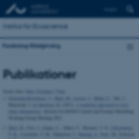
English
Institut for Ecoscience
Forskning/Rådgivning
Publikationer
Sortér efter:
Dato
|
Forfatter
|
Titel
Schourup-Kristensen, V.
, Maar, M.
, Larsen, J.
, Mohn, C.
, She, J.,
Murawski, J.
& Jakobsen, H.
(2021).
A modeling approach to toxic
algae management
. Abstract fra BOOS Coastal and Estuary Modelling
Working Group Meeting 2021.
Dietz, R.
, Fort, J.
, Sonne, C.
, Albert, C., Bustnes, J. O.
, Christensen,
T. K.
, Ciesielski, T. M., Danielsen, J.
, Dastnai, S.
, Eens, M., Erikstad,