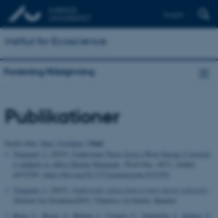
English
Institut for Ecoscience
Forskning/Rådgivning
Publikationer
Titel
Sortér efter:
Dato
|
Forfatter
|
Tougaard, J.
(2015).
Underwater Noise from a Wave Energy Converter
is unlikely to Affect Marine Mammals
.
PLoS One
,
10
(7), Artikel
e0132391.
https://doi.org/10.1371/journal.pone.0132391
Tougaard, J.
(2015).
Underwater noise from a wave energy converter
.
Abstract fra Oceanoise2015, Vilanova i la Gentrú, Spanien.
Rojas, L., Ruser, A., Baltzer, J., Crouzet, C., Schnitzler, J.
, Siebert, U.