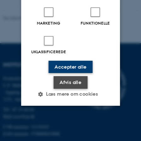
Revideret 03.09.2024
-
Else Vihlborg Staalsen
MARKETING
FUNKTIONELLE
UKLASSIFICEREDE
INSTITUT FOR ECOSCIENCE
Accepter alle
Frederiksborgvej 399, Roskilde
Afvis alle
C.F. Møllers Allé,
- bygning 1110, 1120, 1130 &
Læs mere om cookies
1131, Aarhus
Tlf.: 87 15 00 00
Mail
ecos@au.dk
Nødvendige
Statistiske
Marketing
CVR-nummer: 31119103
Funktionelle
Uklassificerede
EAN-nummer: 5798000419988