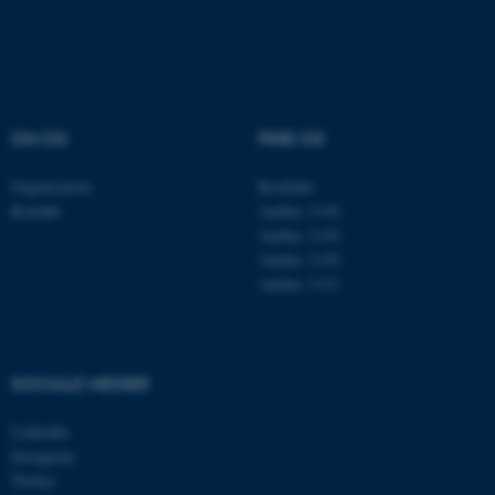
Nødvendige cookies hjælper
med at gøre hjemmesiden
brugbar ved at aktivere nogle
grundlæggende funktioner
OM OS
FIND OS
som navigation mm.
Hjemmesiden kan ikke
Organisation
Roskilde
Kontakt
Aarhus 1110
fungerer uden disse cookies.
Aarhus 1120
Aarhus 1130
Aarhus 1131
Navn
Udbyder / Domæne
be_typo_user
TYPO3 Association
.au.dk
SOCIALE MEDIER
LinkedIn
fe_typo_user
Typo3 Association
Instagram
.au.dk
Twitter