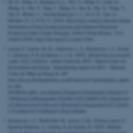
Xu, D., Wang, Z.
, Brennan, G. L.
, Wei, Y., Zheng, G., Luan, Q.,
Huang, X., Sun, Y., Yang, J., Zhang, X., Sun, K., Fan, X., Wang, Y.,
Tan, Z., Bowler, C., Pierella Karlusich, J. J., Fu, F. X., Gao, G.,
Hutchins, D. A. & Ye, N. (2025).
Meta-Omics Analysis Reveals Global
Distribution of Toxic Pseudo-nitzschia and Enhanced Neurotoxin
Production Under Climate Warming
.
Global Change Biology
,
31
(7),
Artikel e70384.
https://doi.org/10.1111/gcb.70384
Lassen, P.
, Larsen, M. M.
, Johansson, L. S.
, Rasmussen, J. J.
, Strand,
J.
, Sørensen, P. B.
& Hansen, L. I. K.
(2025).
Miljøfarlige forurenende
stoffer 2024: NOVANA
. Aarhus University, DCE - Danish Centre for
Environment and Energy. Videnskabelig rapport fra DCE - Nationalt
Center for Miljø og Energi Nr. 685
https://dce.au.dk/fileadmin/dce.au.dk/Udgivelser/Videnskabelige_rappor
ter_600-
699/SR685.pdf#:~:text=Denne%20rapport%20omhandler%20milj%C3
%B8farlige%20forurenende%20stoffer%20%28MFS%29%20under,kor
te%20beskrivelser%20fysisk%2Fkemiske%20egenskaber%2C%20sk%
C3%A6bne%2C%20effekter%20og%20kilder.
Rasmussen, J. J.
, Bundschuh, M.
, Jensen, T. M.
, Wiberg-Larsen, P.
,
Baattrup-Pedersen, A.
, Friberg, N.
& Graeber, D.
(2025).
Multiple
stressor effects act primarily on microbial leaf decomposers in stream