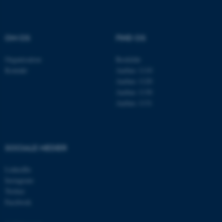
Navn
Udbyder / Domæne
be_typo_user
TYPO3 Association
.au.dk
OM OS
FIND OS
Organisation
Roskilde
Kontakt
Aarhus 1110
fe_typo_user
Typo3 Association
Aarhus 1120
.au.dk
Aarhus 1130
Aarhus 1131
SOCIALE MEDIER
LinkedIn
Instagram
Twitter
Facebook
ASP.NET_SessionId
Microsoft Corporation