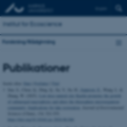
English
Institut for Ecoscience
Forskning/Rådgivning
Publikationer
Sortér efter:
Dato
|
Forfatter
|
Titel
Sun, S., Chou, Q., Ding, Q., Su, Y., Su, H.
, Jeppesen, E.
, Wang, L. &
Zhang, W. (2025).
Low-dose natural clay Kaolin promotes the growth
of submerged macrophytes and alters the rhizosphere microorganism
community: Implications for lake restoration
.
Journal of Environmental
Sciences (China)
,
154
, 521-535.
https://doi.org/10.1016/j.jes.2024.06.046