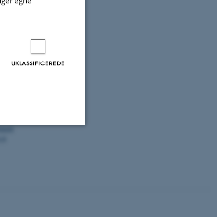
uger egne
kel 133867.
, Yu, J.
,
nseserrulata
to
rland)
,
17
(13),
UKLASSIFICEREDE
avidson, T. A.
&
l Communities
w Cytometry
.
ophytes, large-
iment
.
-8
Uklassificerede
ere nogle
rer uden disse