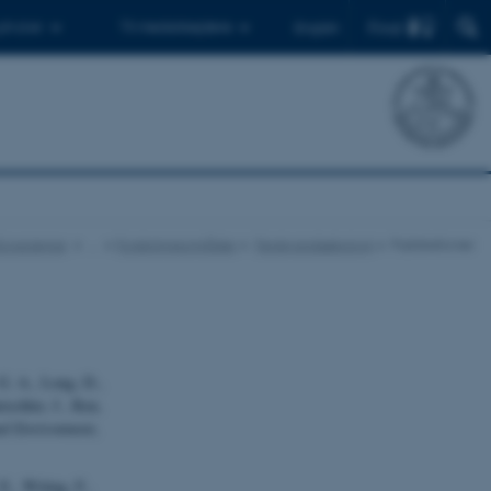
Find
 ph.d.er
Til medarbejdere
English
r Ecoscience
…
Forskningsområder
Ferskvandsøkologi
Publikationer
 G. A., Long, D.,
schler, J., Ren,
nd Environment
,
E., Witing, F.,