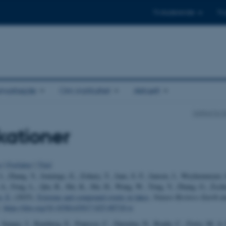
Til studerende
Til
amarbejde
Om instituttet
Aktuelt
Institut fo
kationer
o
|
Forfatter
|
Titel
., Zhang, Y., Jennings, E., Zohary, T., Jane, S. F., Jansen, J., Weyhenmeyer,
A., Feng, L., Qin, B., Shi, K., Shi, H., Wang, W., Tong, Y., Zhang, G., Zschei
, E.
(2025).
Extreme and compound events in lakes
.
Nature Reviews Earth a
1.
https://doi.org/10.1038/s43017-025-00710-w
, Sargac, J., Ramberg, E., Popescu, C., Darmina, N., Bradu, C., Forio, M. A. 