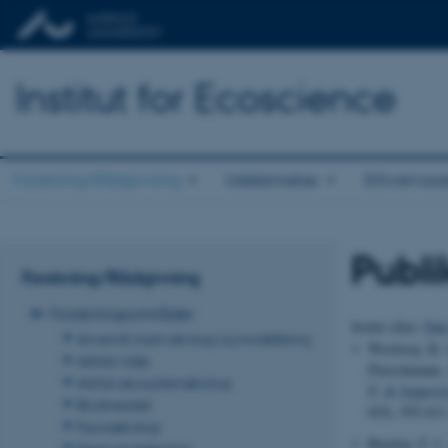
Institut for Ecoscience
Forskning/Rådgivning
Uddannelse
Erhvervss
Publi
Forskning/Rådgivning
Forskningsområder
Sortér efter:
Dat
Anvendt marin økologi og modellering
Woolway, R. I
Arktisk miljø
Fleischmann, 
Arktisk økosystemøkologi
Z.
& Jeppesen
Biodiversitet
6
(9), 593-61
Faunaøkologi
Burdon, F. J.
Ferskvandsøkologi