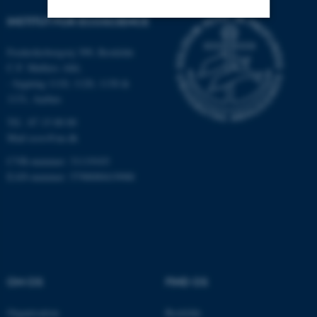
INSTITUT FOR ECOSCIENCE
Nødvendige
Statistiske
Marketing
Frederiksborgvej 399, Roskilde
C.F. Møllers Allé,
Funktionelle
Uklassificerede
- bygning 1110, 1120, 1130 &
1131, Aarhus
Tlf.: 87 15 00 00
Nødvendige cookies hjælper
Mail
ecos@au.dk
med at gøre hjemmesiden
CVR-nummer: 31119103
brugbar ved at aktivere nogle
EAN-nummer: 5798000419988
grundlæggende funktioner
som navigation mm.
Hjemmesiden kan ikke
fungerer uden disse cookies.
OM OS
FIND OS
Navn
Udbyder / Domæne
Organisation
Roskilde
be_typo_user
TYPO3 Association