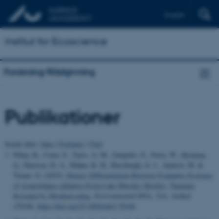
English
Institut for Ecoscience
Forskning/Rådgivning
Publikationer
Sortér efter:
Dato
|
Forfatter
|
Titel
Pillay, K., Creer, S., Tyers, A. M., Gargiulo, E., Perry, W.
, Brennan,
G.
, Dawson, D. A., Maher, K. H., Horsburgh, G. J., Andrew, M. &
Turner, G. (2025).
Dietary Differentiation Between Sympatric Ecotypes
of Astatotilapia calliptera From Lake Masoko (Kisiba), Tanzania
Revealed by Metabarcoding
.
Environmental DNA
,
7
(4), Artikel
e70146.
https://doi.org/10.1002/edn3.70146