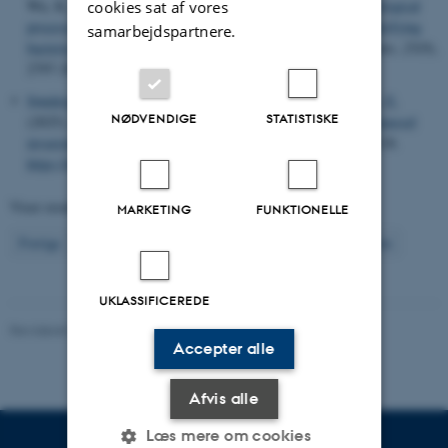
Wu, K., Xie, W., He, Z.
, Jeppesen, E.
& Yan, Q. (2025).
Ecological
cookies sat af vores
processes shaping abundant and rare nirK- and nirS-type denitrifying
samarbejdspartnere.
bacteria in Taihu lake sediments
.
Journal of Soils and Sediments
,
25
(9),
2797-2811.
https://doi.org/10.1007/s11368-025-04106-7
Søndergaard, M.
, Johansson, L. S.
, Andersen, P.
& Jeppesen, E.
NØDVENDIGE
STATISTISKE
(2025).
Ecosystem changes in eight Danish lakes after zebra mussel
invasion
.
Hydrobiologia
,
852
(2), 305-322. Artikel e2100275118.
https://doi.org/10.1007/s10750-024-05542-1
Viser resultater
101 til 110
ud af
2960
MARKETING
FUNKTIONELLE
11
Forrige
7
8
9
10
12
13
14
15
16
Næste
UKLASSIFICEREDE
Revideret 03.09.2024
-
Else Vihlborg Staalsen
Accepter alle
Afvis alle
Læs mere om cookies