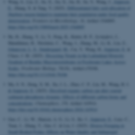
Wang, S., Liu, Z., Su, X., Jin, X., Jin, H., Su, Y., Wang, J.
, Jeppesen,
E.
, Zhang, X. & Tang, Y. (2025).
Differentiated fatty acid allocation of
Daphnia magna
helped to maintain their population under food quality
deterioration
.
Frontiers in Microbiology
,
16
, Artikel 1544005.
https://doi.org/10.3389/fmicb.2025.1544005
He, H., Zhang, Y., Li, Y., Peng, K., Rutter, R. P., Jyväsjärvi, J.,
Hämäläinen, H., Ntislidou, C., Wang, J., Zhang, M., Li, K., Liu, Z.
,
Johansson, L. S.
, Søndergaard, M.
, Cai, Y., Wang, H.
, Jeppesen, E.
&
Chase, J. M. (2025).
Dissecting Trends in the Latitudinal Diversity
Gradient of Benthic Macroinvertebrates in Freshwater Lakes Across
Scales
.
Freshwater Biology
,
70
(10), Artikel e70106.
https://doi.org/10.1111/fwb.70106
Ma, S. N., Dong, X. M., Xu, J. L., Zhao, C. P., Liu, M., Wang, H. J.
& Jeppesen, E.
(2025).
Dissolved organic carbon can alter coastal
sediment phosphorus dynamic: Effects of different carbon forms and
concentrations
.
Chemosphere
,
370
, Artikel 143914.
https://doi.org/10.1016/j.chemosphere.2024.143914
Guo, C., Li, W., Hansen, A. G., Li, S., Ke, J.
, Jeppesen, E.
, Liao, C.,
Yuan, J., Zhang, T., Guo, C. & Liu, J. (2025).
Diverse Foraging in
Small-Bodied Fishes: Effects on Water Quality and Submerged