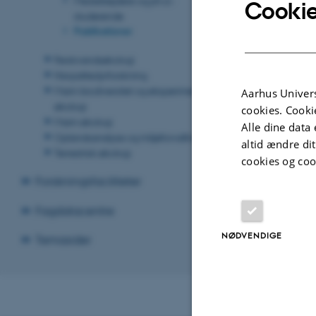
Cookie
studerende
Publikationer
Ferskvandsøkologi
Havpattedyrforskning
Marin biodiversitet og eksperimentel
Aarhus Univers
økologi
cookies. Cooki
Marin økologi
Alle dine data 
Oplandsanalyse og miljøforvaltning
altid ændre di
Terrestrisk økologi
cookies og coo
Forskningsfaciliteter
Fagdatacentre
NØDVENDIGE
Temasider