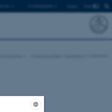
Find
 ph.d.er
Til medarbejdere
English
ut for Ecoscience
…
Forskningsområder
Faunaøkologi
Publikationer