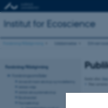
Institut for Ecoscience
Forskning/Rådgivning
Uddannelse
Erhvervss
Publi
Forskning/Rådgivning
Forskningsområder
Sortér efter:
Dat
Anvendt marin økologi og modellering
Pure serveren 
Arktisk miljø
Arktisk økosystemøkologi
Revideret 08.01
Biodiversitet
Faunaøkologi
Medarbejdere og ph.d.-