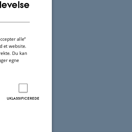
levelse
ENGLISH
DANISH
ccepter alle”
 et website.
irekte. Du kan
uger egne
UKLASSIFICEREDE