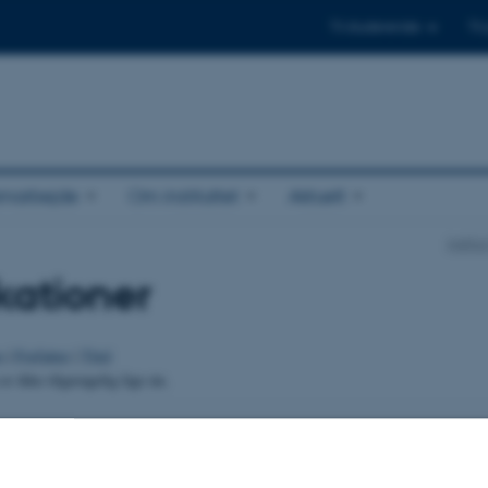
Til studerende
Til
amarbejde
Om instituttet
Aktuelt
Instit
kationer
o
|
Forfatter
|
Titel
er ikke tilgængelig lige nu.
.2026
-
Else Vihlborg Staalsen