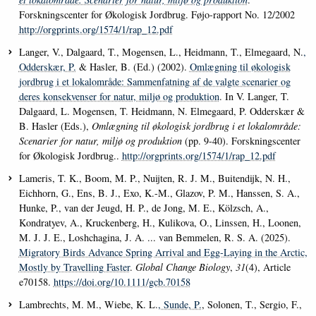
Forskningscenter for Økologisk Jordbrug. Føjo-rapport No. 12/2002
http://orgprints.org/1574/1/rap_12.pdf
Langer, V., Dalgaard, T., Mogensen, L., Heidmann, T., Elmegaard, N.
,
Odderskær, P.
& Hasler, B. (Ed.) (2002).
Omlægning til økologisk
jordbrug i et lokalområde: Sammenfatning af de valgte scenarier og
deres konsekvenser for natur, miljø og produktion
. In V. Langer, T.
Dalgaard, L. Mogensen, T. Heidmann, N. Elmegaard, P. Odderskær &
B. Hasler (Eds.),
Omlægning til økologisk jordbrug i et lokalområde:
Scenarier for natur, miljø og produktion
(pp. 9-40). Forskningscenter
for Økologisk Jordbrug..
http://orgprints.org/1574/1/rap_12.pdf
Lameris, T. K., Boom, M. P., Nuijten, R. J. M., Buitendijk, N. H.,
Eichhorn, G., Ens, B. J., Exo, K.-M., Glazov, P. M., Hanssen, S. A.,
Hunke, P., van der Jeugd, H. P., de Jong, M. E., Kölzsch, A.,
Kondratyev, A., Kruckenberg, H., Kulikova, O., Linssen, H., Loonen,
M. J. J. E., Loshchagina, J. A. ... van Bemmelen, R. S. A. (2025).
Migratory Birds Advance Spring Arrival and Egg-Laying in the Arctic,
Mostly by Travelling Faster
.
Global Change Biology
,
31
(4), Article
e70158.
https://doi.org/10.1111/gcb.70158
Lambrechts, M. M., Wiebe, K. L.
, Sunde, P.
, Solonen, T., Sergio, F.,