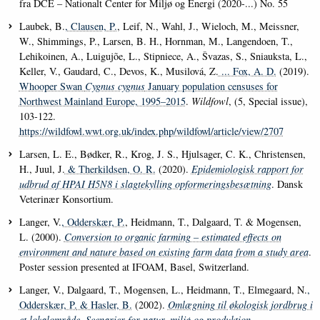
fra DCE – Nationalt Center for Miljø og Energi (2020-...) No. 55
Laubek, B.
, Clausen, P.
, Leif, N., Wahl, J., Wieloch, M., Meissner,
W., Shimmings, P., Larsen, B. H., Hornman, M., Langendoen, T.,
Lehikoinen, A., Luigujõe, L., Stipniece, A., Švazas, S., Sniauksta, L.,
Keller, V., Gaudard, C., Devos, K., Musilová, Z.
... Fox, A. D.
(2019).
Whooper Swan
Cygnus cygnus
January population censuses for
Northwest Mainland Europe, 1995–2015
.
Wildfowl
, (5, Special issue),
103-122.
https://wildfowl.wwt.org.uk/index.php/wildfowl/article/view/2707
Larsen, L. E., Bødker, R., Krog, J. S., Hjulsager, C. K., Christensen,
H., Juul, J.
& Therkildsen, O. R.
(2020).
Epidemiologisk rapport for
udbrud af HPAI H5N8 i slagtekylling opformeringsbesætning
. Dansk
Veterinær Konsortium.
Langer, V.
, Odderskær, P.
, Heidmann, T., Dalgaard, T. & Mogensen,
L. (2000).
Conversion to organic farming – estimated effects on
environment and nature based on existing farm data from a study area
.
Poster session presented at IFOAM, Basel, Switzerland.
Langer, V., Dalgaard, T., Mogensen, L., Heidmann, T., Elmegaard, N.
,
Odderskær, P.
& Hasler, B.
(2002).
Omlægning til økologisk jordbrug i
et lokalområde. Scenarier for natur, miljø og produktion
.