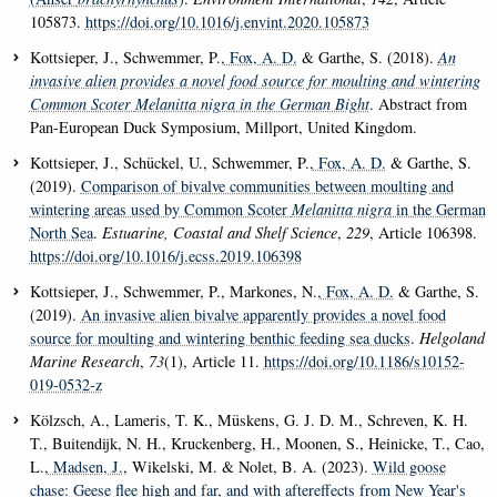
105873.
https://doi.org/10.1016/j.envint.2020.105873
Kottsieper, J., Schwemmer, P.
, Fox, A. D.
& Garthe, S. (2018).
An
invasive alien provides a novel food source for moulting and wintering
Common Scoter
Melanitta nigra
in the German Bight
. Abstract from
Pan-European Duck Symposium, Millport, United Kingdom.
Kottsieper, J., Schückel, U., Schwemmer, P.
, Fox, A. D.
& Garthe, S.
(2019).
Comparison of bivalve communities between moulting and
wintering areas used by Common Scoter
Melanitta nigra
in the German
North Sea
.
Estuarine, Coastal and Shelf Science
,
229
, Article 106398.
https://doi.org/10.1016/j.ecss.2019.106398
Kottsieper, J., Schwemmer, P., Markones, N.
, Fox, A. D.
& Garthe, S.
(2019).
An invasive alien bivalve apparently provides a novel food
source for moulting and wintering benthic feeding sea ducks
.
Helgoland
Marine Research
,
73
(1), Article 11.
https://doi.org/10.1186/s10152-
019-0532-z
Kölzsch, A., Lameris, T. K., Müskens, G. J. D. M., Schreven, K. H.
T., Buitendijk, N. H., Kruckenberg, H., Moonen, S., Heinicke, T., Cao,
L.
, Madsen, J.
, Wikelski, M. & Nolet, B. A. (2023).
Wild goose
chase: Geese flee high and far, and with aftereffects from New Year's