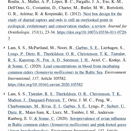
Roulin, A., Møller, A. P., López, B. C., Fargallo, J. A., Exo, K.-M.,
Dell'Omo, G., Costantini, D., Charter, M., Butler, M. W., Bortolotti,
G. R., Arlettaz, R. & Korpimäki, E. (2012).
Nest box design for the
study of diurnal raptors and owls is still an overlooked point in
ecological, evolutionary and conservation studies: a review
.
Journal fur
Ornithologie
,
153
(1), 23-34.
https://doi.org/10.1007/s10336-011-0720-
3
Lam, S. S., McPartland, M., Noori, B.
, Garbus, S. E.
, Lierhagen, S.
,
Lyngs, P.
, Dietz, R.
, Therkildsen, O. R.
, Christensen, T. K.
, Tjørnløv,
R. S.
, Kanstrup, N.
, Fox, A. D.
, Sørensen, I. H.
, Arzel, C., Krøkje, Å.
& Sonne, C.
(2020).
Lead concentrations in blood from incubating
common eiders (
Somateria mollissima
) in the Baltic Sea
.
Environment
International
,
137
, Article 105582.
https://doi.org/10.1016/j.envint.2020.105582
Lam, S. S.
, Tjørnløv, R. S.
, Therkildsen, O. R.
, Christensen, T. K.
,
Madsen, J.
, Daugaard-Petersen, T.
, Ortiz, J. M. C., Peng, W.
,
Charbonneaux, M.
, Rivas, E. I.
, Garbus, S. E.
, Lyngs, P.
, Siebert, U.
,
Dietz, R.
, Maier-Sam, K., Lierz, M., Tombre, I. M., Andersen-
Ranberg, E. U.
& Sonne, C.
(2020).
Seroprevalence of avian influenza
in Baltic common eiders (
Somateria mollissima
) and pink-footed geese
(Anser
brachyrhynchus
)
.
Environment International
,
142
, Article