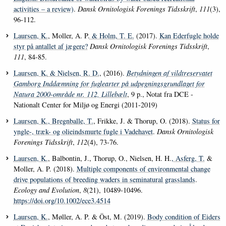
activities – a review)
.
Dansk Ornitologisk Forenings Tidsskrift
,
111
(3),
96-112.
Laursen, K.
, Moller, A. P.
& Holm, T. E.
(2017).
Kan Ederfugle holde
styr på antallet af jægere?
Dansk Ornitologisk Forenings Tidsskrift
,
111
, 84-85.
Laursen, K.
& Nielsen, R. D.
, (2016).
Betydningen af vildtreservatet
Gamborg Inddæmning for fuglearter på udpegningsgrundlaget for
Natura 2000-område nr. 112, Lillebælt
, 9 p., Notat fra DCE -
Nationalt Center for Miljø og Energi (2011-2019)
Laursen, K.
, Bregnballe, T.
, Frikke, J. & Thorup, O. (2018).
Status for
yngle-, træk- og olieindsmurte fugle i Vadehavet
.
Dansk Ornitologisk
Forenings Tidsskrift
,
112
(4), 73-76.
Laursen, K.
, Balbontin, J., Thorup, O., Nielsen, H. H.
, Asferg, T.
&
Moller, A. P. (2018).
Multiple components of environmental change
drive populations of breeding waders in seminatural grasslands
.
Ecology and Evolution
,
8
(21), 10489-10496.
https://doi.org/10.1002/ece3.4514
Laursen, K.
, Møller, A. P. & Öst, M. (2019).
Body condition of Eiders