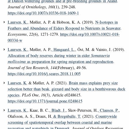
at Danish wintering grounds and at pre-breeding grounds in Åland
.
Journal of Ornithology
,
160
(1), 239-248.
https://doi.org/10.1007/s10336-018-1609-1
Laursen, K.
, Møller, A. P. & Hobson, K. A. (2019).
N-Isotopes in
Feathers and Abundance of Eiders Respond to Nutrients in Seawater
.
Ecosystems
,
22
(6), 1271-1279.
https://doi.org/10.1007/s10021-018-
00334-w
Laursen, K.
, Møller, A. P.
, Haugaard, L.
, Öst, M. & Vainio, J. (2019).
Allocation of body reserves during winter in eider
Somataeria
mollissima
as preparation for spring migration and reproduction
.
Journal of Sea Research
,
144
(February), 49-56.
https://doi.org/10.1016/j.seares.2018.11.005
Laursen, K.
& Møller, A. P. (2021).
Brain mass explains prey size
selection better than beak, gizzard and body size in a benthivorous duck
species
.
PLoS One
,
16
(3), Article e0248615.
https://doi.org/10.1371/journal.pone.0248615
Laursen, K.
, Kaae, B. C.
, Bladt, J.
, Skov-Petersen, H.
, Clausen, P.
,
Olafsson, A. S., Draux, H.
& Bregnballe, T.
(2021).
Countrywide
screening of spatiotemporal overlap between coastal and marine
recreation and waterbirds in Denmark
.
Journal of Outdoor Recreation