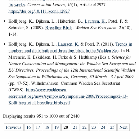
fireworks
.
Conservation Letters
,
16
(1), Article e12927.
https://doi.org/10.1111/conl.12927
Koffijberg, K., Dijksen, L., Hälterlein, B.
, Laursen, K.
, Potel, P. &
Schrader, S. (2009).
Breeding Birds
.
Wadden Sea Ecosystem
,
25
(18),
1-14.
Koffijberg, K., Dijksen, L.
, Laursen, K.
& Potel, P. (2011).
Trends in
numbers and distribution of breeding birds in the Wadden Sea
. In H.
Marencic, K. Eskildsen, H. Farke & S. Hedtkamp (Eds.),
Science for
Nature Conservation and Management: the Wadden Sea Ecosystem and
EU Directives. Proceedings of the 12th International Scientific Wadden
Sea Symposium in Wilhelmshaven, Germany, 30 March - 3 April 2009
(pp. 47-52). Wilhelmshaven: Common Wadden Sea Secretariat
(CWSS).
http://www.waddensea-
secretariat.org/news/symposia/Symposium-2009/Proceedings/2-13-
Koffijberg-et-al-breeding-birds.pdf
Displaying results
951 to 1000
out of
2440
20
Previous
16
17
18
19
21
22
23
24
25
Next