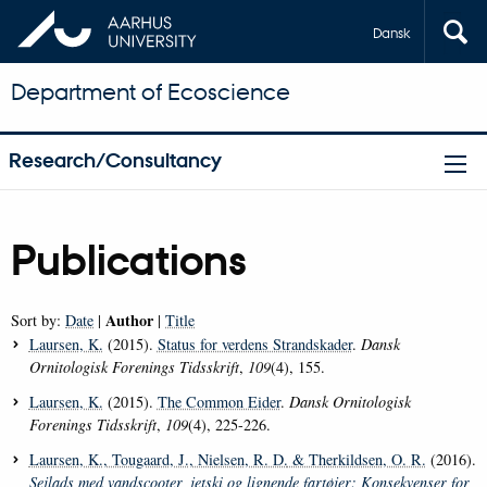
Dansk
Department of Ecoscience
Research/Consultancy
Publications
Author
Sort by:
Date
|
|
Title
Laursen, K.
(2015).
Status for verdens Strandskader
.
Dansk
Ornitologisk Forenings Tidsskrift
,
109
(4), 155.
Laursen, K.
(2015).
The Common Eider
.
Dansk Ornitologisk
Forenings Tidsskrift
,
109
(4), 225-226.
Laursen, K.
, Tougaard, J.
, Nielsen, R. D.
& Therkildsen, O. R.
(2016).
Sejlads med vandscooter, jetski og lignende fartøjer: Konsekvenser for