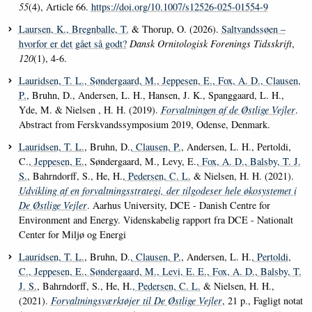
55
(4), Article 66.
https://doi.org/10.1007/s12526-025-01554-9
Laursen, K.
, Bregnballe, T.
& Thorup, O. (2026).
Saltvandssøen –
hvorfor er det gået så godt?
Dansk Ornitologisk Forenings Tidsskrift
,
120
(1), 4-6.
Lauridsen, T. L.
, Søndergaard, M.
, Jeppesen, E.
, Fox, A. D.
, Clausen,
P.
, Bruhn, D., Andersen, L. H., Hansen, J. K., Spanggaard, L. H.,
Yde, M. & Nielsen , H. H. (2019).
Forvaltningen af de Østlige Vejler
.
Abstract from Ferskvandssymposium 2019, Odense, Denmark.
Lauridsen, T. L.
, Bruhn, D.
, Clausen, P.
, Andersen, L. H., Pertoldi,
C.
, Jeppesen, E.
, Søndergaard, M., Levy, E.
, Fox, A. D.
, Balsby, T. J.
S.
, Bahrndorff, S., He, H.
, Pedersen, C. L.
& Nielsen, H. H. (2021).
Udvikling af en forvaltningsstrategi, der tilgodeser hele økosystemet i
De Østlige Vejler
. Aarhus University, DCE - Danish Centre for
Environment and Energy. Videnskabelig rapport fra DCE - Nationalt
Center for Miljø og Energi
Lauridsen, T. L.
, Bruhn, D.
, Clausen, P.
, Andersen, L. H.
, Pertoldi,
C.
, Jeppesen, E.
, Søndergaard, M.
, Levi, E. E.
, Fox, A. D.
, Balsby, T.
J. S.
, Bahrndorff, S., He, H.
, Pedersen, C. L.
& Nielsen, H. H.,
(2021).
Forvaltningsværktøjer til De Østlige Vejler
, 21 p., Fagligt notat