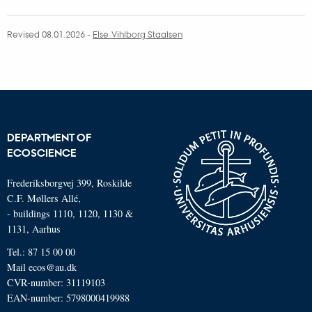
Revised 08.01.2026
-
Else Vihlborg Staalsen
DEPARTMENT OF
ECOSCIENCE
Frederiksborgvej 399, Roskilde
C.F. Møllers Allé,
- buildings 1110, 1120, 1130 &
1131, Aarhus
Tel.: 87 15 00 00
Mail
ecos@au.dk
CVR-number: 31119103
EAN-number: 5798000419988