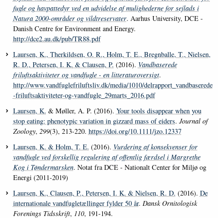
fugle og havpattedyr ved en udvidelse af mulighederne for sejlads i
Natura 2000-områder og vildtreservater
. Aarhus University, DCE -
Danish Centre for Environment and Energy.
http://dce2.au.dk/pub/TR88.pdf
Laursen, K.
, Therkildsen, O. R.
, Holm, T. E.
, Bregnballe, T.
, Nielsen,
R. D.
, Petersen, I. K.
& Clausen, P.
(2016).
Vandbaserede
friluftsaktiviteter og vandfugle - en litteraturoversigt
.
http://www.vandfuglefriluftsliv.dk/media/1010/delrapport_vandbaserede
-friluftsaktiviteter-og-vandfugle_29marts_2016.pdf
Laursen, K.
& Møller, A. P. (2016).
Your tools disappear when you
stop eating: phenotypic variation in gizzard mass of eiders
.
Journal of
Zoology
,
299
(3), 213-220.
https://doi.org/10.1111/jzo.12337
Laursen, K.
& Holm, T. E.
(2016).
Vurdering af konsekvenser for
vandfugle ved forskellig regulering af offentlig færdsel i Margrethe
Kog i Tøndermarsken
. Notat fra DCE - Nationalt Center for Miljø og
Energi (2011-2019)
Laursen, K.
, Clausen, P.
, Petersen, I. K.
& Nielsen, R. D.
(2016).
De
internationale vandfugletællinger fylder 50 år
.
Dansk Ornitologisk
Forenings Tidsskrift
,
110
, 191-194.