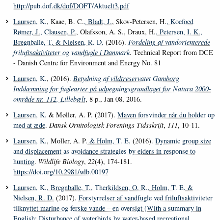
http://pub.dof.dk/dof/DOFT/Aktuelt3.pdf
Laursen, K.
, Kaae, B. C.
, Bladt, J.
, Skov-Petersen, H.
, Koefoed
Rømer, J.
, Clausen, P.
, Olafsson, A. S., Draux, H.
, Petersen, I. K.
,
Bregnballe, T.
& Nielsen, R. D.
(2016).
Fordeling af vandorienterede
friluftsaktiviteter og vandfugle i Danmark
. Technical Report from DCE
- Danish Centre for Environment and Energy No. 81
Laursen, K.
, (2016).
Betydning af vildtreservatet Gamborg
Inddæmning for fuglearter på udpegningsgrundlaget for Natura 2000-
område nr. 112, Lillebælt
, 8 p., Jan 08, 2016.
Laursen, K.
& Møller, A. P. (2017).
Maven forsvinder når du holder op
med at æde
.
Dansk Ornitologisk Forenings Tidsskrift
,
111
, 10-11.
Laursen, K.
, Moller, A. P.
& Holm, T. E.
(2016).
Dynamic group size
and displacement as avoidance strategies by eiders in response to
hunting
.
Wildlife Biology
,
22
(4), 174-181.
https://doi.org/10.2981/wlb.00197
Laursen, K.
, Bregnballe, T.
, Therkildsen, O. R.
, Holm, T. E.
&
Nielsen, R. D.
(2017).
Forstyrrelser af vandfugle ved friluftsaktiviteter
tilknyttet marine og ferske vande – en oversigt (With a summary in
English: Disturbance of waterbirds by water-based recreational