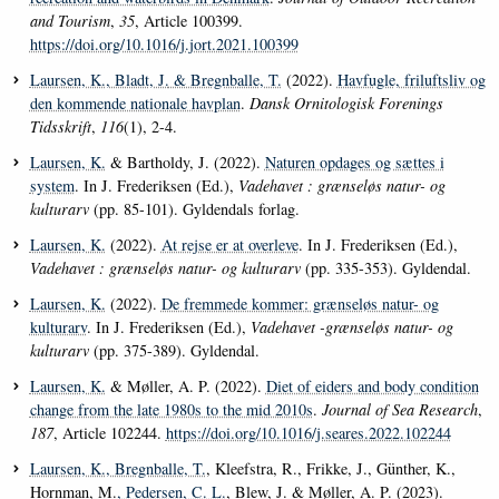
and Tourism
,
35
, Article 100399.
https://doi.org/10.1016/j.jort.2021.100399
Laursen, K.
, Bladt, J.
& Bregnballe, T.
(2022).
Havfugle, friluftsliv og
den kommende nationale havplan
.
Dansk Ornitologisk Forenings
Tidsskrift
,
116
(1), 2-4.
Laursen, K.
& Bartholdy, J. (2022).
Naturen opdages og sættes i
system
. In J. Frederiksen (Ed.),
Vadehavet : grænseløs natur- og
kulturarv
(pp. 85-101). Gyldendals forlag.
Laursen, K.
(2022).
At rejse er at overleve
. In J. Frederiksen (Ed.),
Vadehavet : grænseløs natur- og kulturarv
(pp. 335-353). Gyldendal.
Laursen, K.
(2022).
De fremmede kommer: grænseløs natur- og
kulturarv
. In J. Frederiksen (Ed.),
Vadehavet -grænseløs natur- og
kulturarv
(pp. 375-389). Gyldendal.
Laursen, K.
& Møller, A. P. (2022).
Diet of eiders and body condition
change from the late 1980s to the mid 2010s
.
Journal of Sea Research
,
187
, Article 102244.
https://doi.org/10.1016/j.seares.2022.102244
Laursen, K.
, Bregnballe, T.
, Kleefstra, R., Frikke, J., Günther, K.,
Hornman, M.
, Pedersen, C. L.
, Blew, J. & Møller, A. P. (2023).