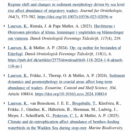
Regime shift and changes in sediment morphology driven by sea level
rise affect abundance of migratory waders
.
Journal fur Ornithologie
,
164
(3), 573-582.
https://doi.org/10.1007/s10336-023-02056-w
Laursen, K.
, Rintala, J. & Pape Møller, A. (2023).
Havlitterne i
Østersøen påvirkes af klima, lemminger i yngletiden og blåmuslinger
om vinteren
.
Dansk Ornitologisk Forenings Tidsskrift
,
117
(4), 219.
Laursen, K.
& Møller, A. P. (2024).
Op- og nedtur for bestanden af
Ederfugl
.
Dansk Ornitologisk Forenings Tidsskrift
,
118
(1), 6.
https://pub.dof.dk/artikler/2575/download/doft-118-2024-1-8-aktuelt-
118-nr-1
Laursen, K.
, Frikke, J., Thorup, O. & Møller, A. P. (2024).
Sediment
dynamics and geomorphology in coastal areas affect long-term
abundance of waders
.
Estuarine, Coastal and Shelf Science
,
304
,
Article 108814.
https://doi.org/10.1016/j.ecss.2024.108814
Laursen, K.
, van Beusekom, J. E. E.
, Bregnballe, T.
, Kleefstra, R.,
Frikke, J., Günther, K., Hälterlein, B., Hornman, M., Ludwig, J.,
Meyer, J., Scheiffarth, G.
, Pedersen, C. L.
& Møller, A. P. (2025).
Climate and de-eutrophication affect abundance of benthos-feeding
waterbirds in the Wadden Sea during stop-over
.
Marine Biodiversity
,