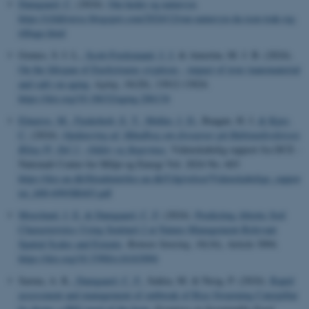
Damgaard, C.
(2024).
Om heder og natursyn
.
https://cfddiverse.blogspot.com/2024/12/om-natursyn-da-isen-trak-sig-
tilbage.html
Gomes, S. I. L.
, Scott-Fordsmand, J. J.
& Amorim, M. J. B. (2024).
On the lifespan of Enchytraeus crypticus - impact of iron (nanomaterial
and salt) on aging
.
Aging
,
16
(20), 13012-13024.
https://doi.org/10.18632/aging.206134
Elmeros, M.
, Fjederholt, E. T.
, Møller, J. D.
, Baagøe, H. J.
& Kjær,
C.
(2024).
Opdatering af: Håndbog om dyrearter på Habitatdirektivets
Bilag IV. Del 2 - Odder og flagermus.
Videnskabelig rapport fra DCE -
Nationalt Center for Miljø og Energi Vol. 2024 No. 603
https://dce.au.dk/fileadmin/dce.au.dk/Udgivelser/Videnskabelige_rappor
ter_600-699/SR603.pdf
Moeslund, J. E.
& Damgaard, C. F.
(2024).
Predicting Abiotic Soil
Characteristics Using Sentinel-2 at Nature-Management-Relevant
Spatial Scales and Extents
.
Remote Sensing
,
16
(16), Article 3094.
https://doi.org/10.3390/rs16163094
Sarma, A. K.
, Damgaard, C. F.
, Saikia, M. & Neog, P. (2024).
Rapid
assessment and management of outbreak of Rice Swarming Caterpillar