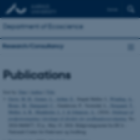
Dansk
Department of Ecoscience
Research/Consultancy
Publications
Sort by:
Date
|
Author
|
Title
Greve, M. H.
, Gomes, L.
, Arthur, E.
, Stupak Møller, I.
, Winding, A.
,
Bruus, M.
, Damgaard, C.
, Gundersen, P., Vesterdal, L.
, Norgaard, T.
,
Møller, A. B.
, Munkholm, L. J.
& Johansen, A.
, (2024).
Omfanget af
jordprøvetagning i forslaget til direktiv for jordbundsovervågning
, No.
2024-0660677, 52 p., May 15, 2024. Rådgivningsnotat fra DCA -
Nationalt Center for Fødevarer og Jordbrug