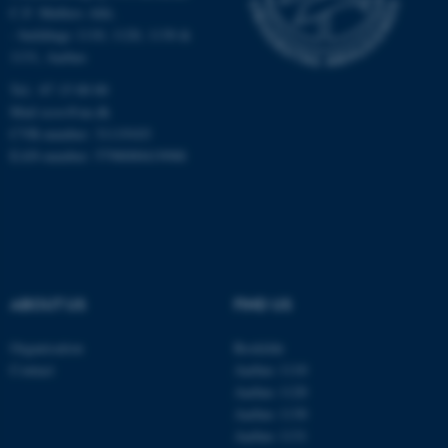
C.F. Møllers Allé,
Targeting
Functionality
- buildings 1110, 1120, 1130 &
Unclassified
1131, Aarhus
Tel.: 87 15 00 00
Mail
ecos@au.dk
These cookies make it
CVR-number: 31119103
EAN-number: 5798000419988
possible to use basic website
functionality, e.g. navigation
etc. The website does not
work without these cookies.
ABOUT US
FIND US
Name
Provider / Domain
be_typo_user
TYPO3 Association
Organisation
Roskilde
.au.dk
Contact
Aarhus 1110
Aarhus 1120
Aarhus 1130
Aarhus 1131