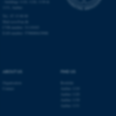
- buildings 1110, 1120, 1130 &
1131, Aarhus
Tel.: 87 15 00 00
Name
Provider / Domain
Mail
ecos@au.dk
CVR-number: 31119103
be_typo_user
TYPO3 Association
.au.dk
EAN-number: 5798000419988
ABOUT US
FIND US
fe_typo_user
Typo3 Association
Organisation
Roskilde
.au.dk
Contact
Aarhus 1110
Aarhus 1120
Aarhus 1130
Aarhus 1131