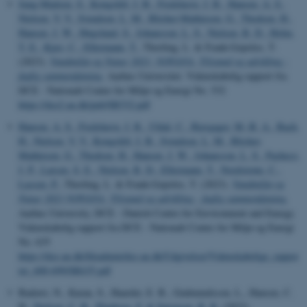
Jung-Madsen, S.
, Kongsfelt, I. B.
, Fredshavn, J. R.
, Hansen, A. S.
,
Nielsen, V. V.
, Svendsen, L. M.
, Blicher-Mathiesen, G.
, Thodsen, H.
,
Hansen, J. W.
, Høgslund, S.
, Johansson, L. S.
, Nielsen, R. D.
, Holm,
T. E.
, Kjær, C.
, Ellermann, T.
, Thorling, L. & Frank-Gopolos, T.
(2023).
Vandmiljø og Natur 2021: NOVANA. Tilstand og udvikling -
faglig sammenfatning
. Aarhus Universitet. Videnskabelig rapport fra
DCE - Nationalt Center for Miljø og Energi No. 532
https://dce2.au.dk/pub/SR532.pdf
Hansen, A. S.
, Fredshavn, J. R.
, Uldal, C.
, Bjergager, M.-B. A.
, Bach,
H.
, Nielsen, V. V.
, Kongsfelt, I. B.
, Svendsen, L. M.
, Blicher-
Mathiesen, G.
, Thodsen, H.
, Hansen, J. W.
, Johansson, L. S.
, Pacheco,
J. P.
, Larsen, S. E.
, Nielsen, R. D.
, Ellermann, T.
, Nordstrøm, C.
,
Lassen, P.
, Thorling, L. & Frank-Gopolos, T. (2023).
Vandmiljø og
Natur 2023 NOVANA: Tilstand og udvikling - faglig sammenfatning.
Aarhus University, DCE - Danish Centre for Environment and Energy.
Videnskabelig rapport fra DCE - Nationalt Center for Miljø og Energi
No. 635
https://dce.au.dk/fileadmin/dce.au.dk/Udgivelser/Videnskabelige_rappor
ter_600-699/SR635.pdf
Badawi, N., Karan, S., Haarder, E. B., Gudmundsson, L., Hansen, C.
H.
, Nielsen, C. B.
, Plauborg, F.
& Sørensen, K. K.
(2023).