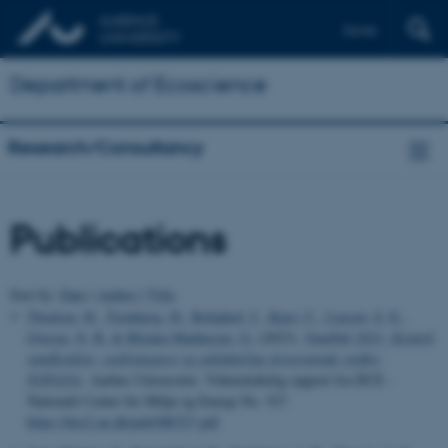
Dansk
Department of Ecoscience
Research/Consultancy
Publications
Sort by:
Date
|
Author
|
Title
Thodsen, H.
, Tornbjerg, H.
, Rolighed, J.
, Kjær, C.
, Larsen, S. E.
,
Ovesen, N. B.
& Blicher-Mathiesen, G.
(2023).
Vandløb 2021: Kemisk
vandkvalitet, stoftransport og miljøfarlige forurenende stoffer.
NOVANA
. Aarhus Universitet. Videnskabelig rapport fra DCE -
Nationalt Center for Miljø og Energi No. 527
https://dce2.au.dk/pub/SR527.pdf